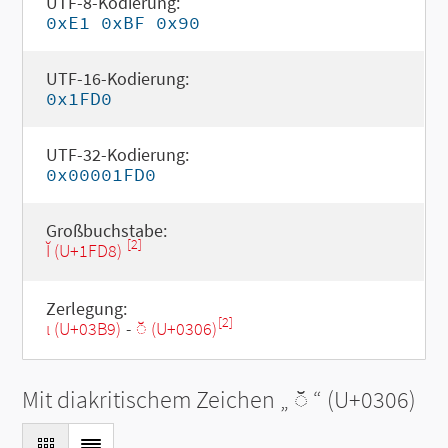
UTF-8-Kodierung:
0xE1 0xBF 0x90
UTF-16-Kodierung:
0x1FD0
UTF-32-Kodierung:
0x00001FD0
Großbuchstabe:
[2]
Ῐ (U+1FD8)
Zerlegung:
[2]
ι (U+03B9)
-
◌̆ (U+0306)
Mit diakritischem Zeichen „
◌̆
“ (U+0306)