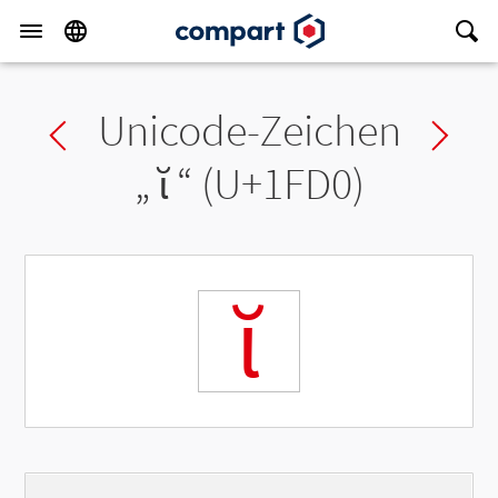
Unicode-Zeichen
Previous char
Ne
„
ῐ
“ (U+1FD0)
ῐ