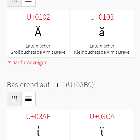
U+0102
U+0103
Ă
ă
Lateinischer
Lateinischer
Großbuchstabe A mit Breve
Kleinbuchstabe A mit Breve
Mehr Anzeigen
Basierend auf „
ι
“ (U+03B9)
U+03AF
U+03CA
ί
ϊ