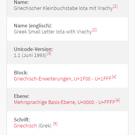
Name:
[1]
Griechischer Kleinbuchstabe Iota mit Vrachy
Name (englisch):
[2]
Greek Small Letter Iota with Vrachy
Unicode-Version:
[3]
1.1 (Juni 1993)
Block:
[4]
Griechisch-Erweiterungen, U+1F00 - U+1FFF
Ebene:
[4]
Mehrsprachige Basis-Ebene, U+0000 - U+FFFF
Schrift:
[5]
Griechisch
(Grek)