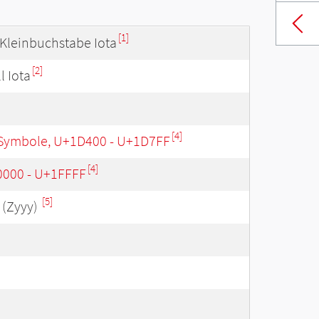
[1]
 Kleinbuchstabe Iota
[2]
l Iota
[4]
Symbole, U+1D400 - U+1D7FF
[4]
0000 - U+1FFFF
[5]
(Zyyy)