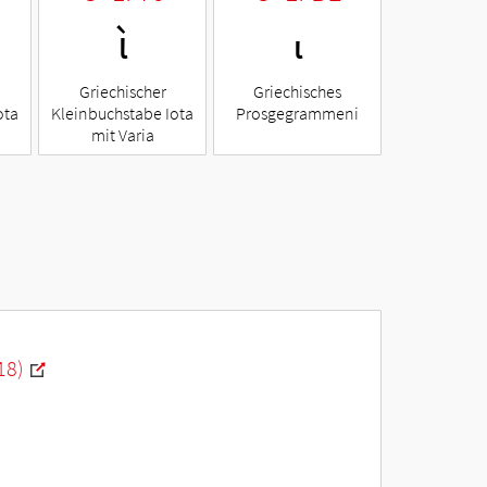
ὶ
ι
Griechischer
Griechisches
ota
Kleinbuchstabe Iota
Prosgegrammeni
mit Varia
18)