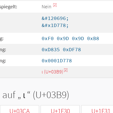
[2]
spiegelt:
Nein
&#120696;
&#x1D778;
g:
0xF0 0x9D 0x9D 0xB8
ng:
0xD835 0xDF78
ng:
0x0001D778
[2]
ι (U+03B9)
 auf „
ι
“ (U+03B9)
U+03CA
U+1F30
U+1F31