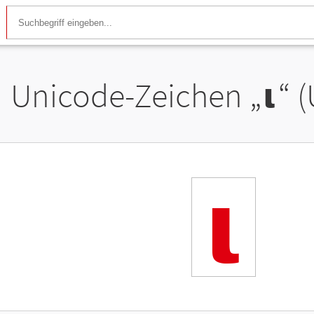
Unicode-Zeichen „
𝝸
“ 
𝝸