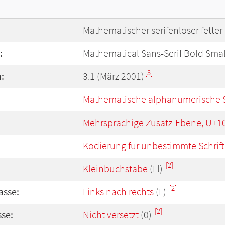
Mathematischer serifenloser fetter
:
Mathematical Sans-Serif Bold Smal
[3]
:
3.1 (März 2001)
Mathematische alphanumerische 
Mehrsprachige Zusatz-Ebene, U+1
Kodierung für unbestimmte Schrift
[2]
Kleinbuchstabe
(Ll)
[2]
asse:
Links nach rechts
(L)
[2]
se:
Nicht versetzt
(0)