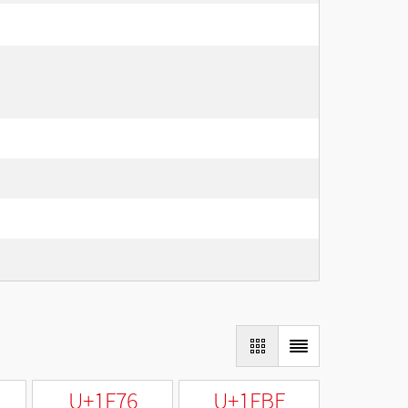
U+1F76
U+1FBE