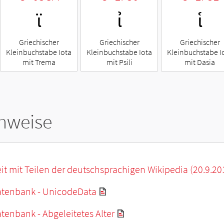
ϊ
ἰ
ἱ
Griechischer
Griechischer
Griechischer
Kleinbuchstabe Iota
Kleinbuchstabe Iota
Kleinbuchstabe I
mit Trema
mit Psili
mit Dasia
hweise
it mit Teilen der deutschsprachigen Wikipedia (20.9.20
tenbank - UnicodeData
enbank - Abgeleitetes Alter