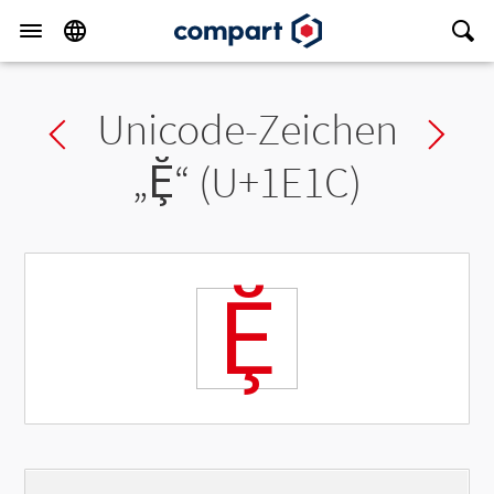
Unicode-Zeichen
Previous char
Ne
„
Ḝ
“ (U+1E1C)
Ḝ