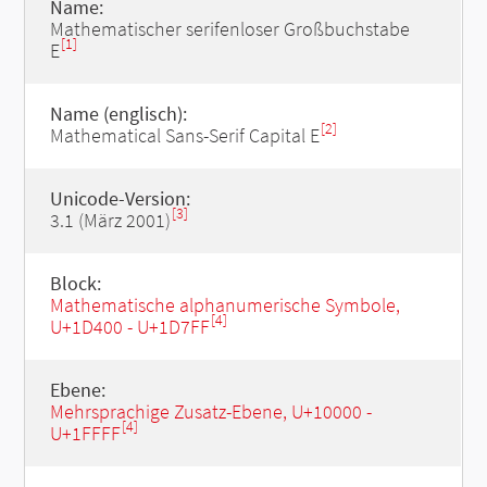
Name:
Mathematischer serifenloser Großbuchstabe
[1]
E
Name (englisch):
[2]
Mathematical Sans-Serif Capital E
Unicode-Version:
[3]
3.1 (März 2001)
Block:
Mathematische alphanumerische Symbole,
[4]
U+1D400 - U+1D7FF
Ebene:
Mehrsprachige Zusatz-Ebene, U+10000 -
[4]
U+1FFFF