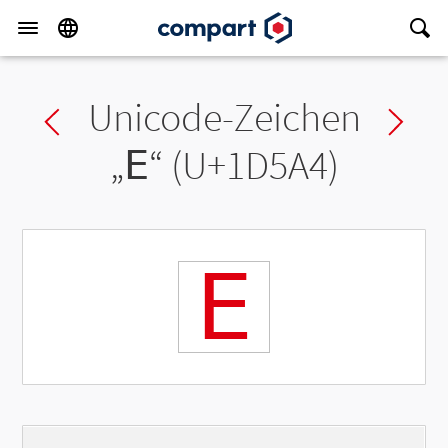
Unicode-Zeichen
Previous char
Ne
„
𝖤
“ (U+1D5A4)
𝖤