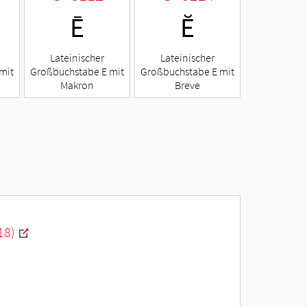
Ē
Ĕ
Lateinischer
Lateinischer
mit
Großbuchstabe E mit
Großbuchstabe E mit
Makron
Breve
18)