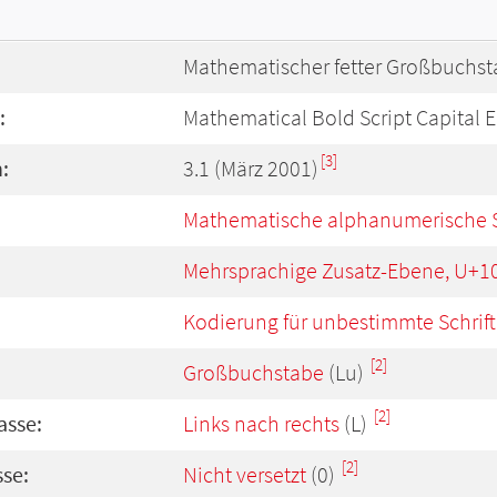
Mathematischer fetter Großbuchsta
:
Mathematical Bold Script Capital E
[3]
:
3.1 (März 2001)
Mathematische alphanumerische 
Mehrsprachige Zusatz-Ebene, U+1
Kodierung für unbestimmte Schrift
[2]
Großbuchstabe
(Lu)
[2]
asse:
Links nach rechts
(L)
[2]
se:
Nicht versetzt
(0)