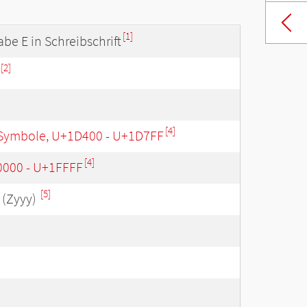
[1]
be E in Schreibschrift
[2]
[4]
Symbole, U+1D400 - U+1D7FF
[4]
0000 - U+1FFFF
[5]
(Zyyy)