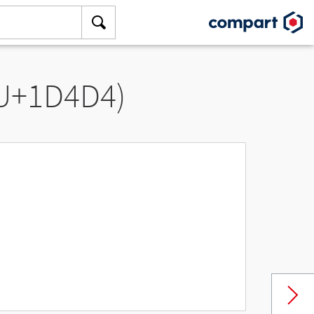
(U+1D4D4)