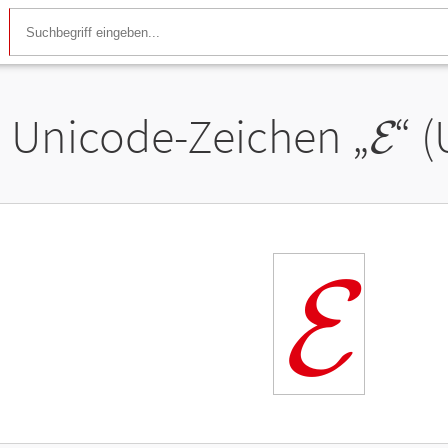
Unicode-Zeichen „
𝓔
“ 
𝓔