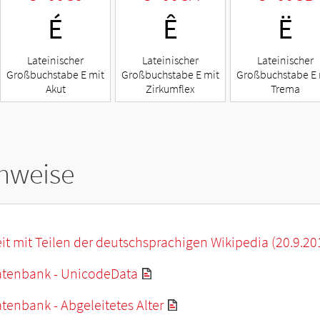
É
Ê
Ë
Lateinischer
Lateinischer
Lateinischer
Großbuchstabe E mit
Großbuchstabe E mit
Großbuchstabe E 
Akut
Zirkumflex
Trema
hweise
it mit Teilen der deutschsprachigen Wikipedia (20.9.20
tenbank - UnicodeData
enbank - Abgeleitetes Alter