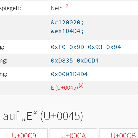
[2]
spiegelt:
Nein
&#120020;
&#x1D4D4;
g:
0xF0 0x9D 0x93 0x94
ng:
0xD835 0xDCD4
ng:
0x0001D4D4
[2]
E (U+0045)
 auf „
E
“ (U+0045)
U+00C9
U+00CA
U+00CB