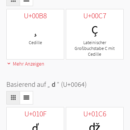
U+00B8
U+00C7
¸
Ç
Cedille
Lateinischer
Großbuchstabe C mit
Cedille
Mehr Anzeigen
Basierend auf „
d
“ (U+0064)
U+010F
U+01C6
ď
ǆ