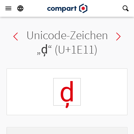
Unicode-Zeichen
Previous char
Ne
„
ḑ
“ (U+1E11)
ḑ