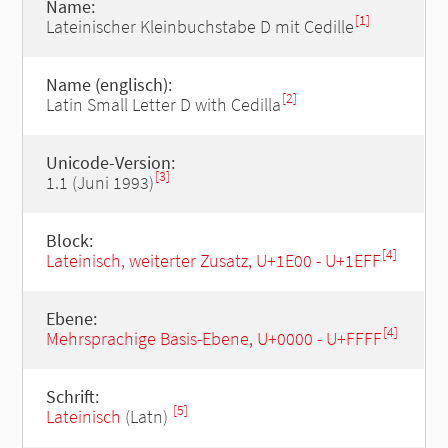
Name:
[1]
Lateinischer Kleinbuchstabe D mit Cedille
Name (englisch):
[2]
Latin Small Letter D with Cedilla
Unicode-Version:
[3]
1.1 (Juni 1993)
Block:
[4]
Lateinisch, weiterter Zusatz, U+1E00 - U+1EFF
Ebene:
[4]
Mehrsprachige Basis-Ebene, U+0000 - U+FFFF
Schrift:
[5]
Lateinisch
(Latn)