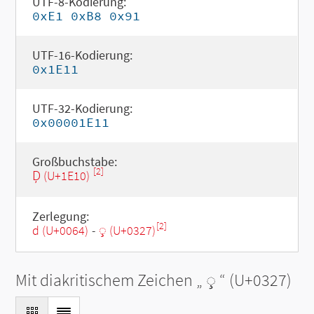
UTF-8-Kodierung:
0xE1 0xB8 0x91
UTF-16-Kodierung:
0x1E11
UTF-32-Kodierung:
0x00001E11
Großbuchstabe:
[2]
Ḑ (U+1E10)
Zerlegung:
[2]
d (U+0064)
-
◌̧ (U+0327)
Mit diakritischem Zeichen „
◌̧
“ (U+0327)