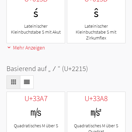
ś
ŝ
Lateinischer
Lateinischer
Kleinbuchstabe S mit Akut
Kleinbuchstabe S mit
Zirkumflex
Mehr Anzeigen
Basierend auf „
∕
“ (U+2215)
U+33A7
U+33A8
㎧
㎨
Quadratisches M über S
Quadratisches M über S
Quadrat