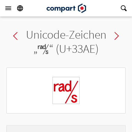
Unicode-Zeichen
Previous char
Ne
„
㎮
“ (U+33AE)
㎮