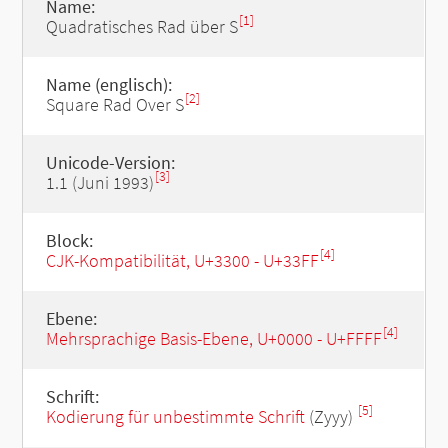
Name:
[1]
Quadratisches Rad über S
Name (englisch):
[2]
Square Rad Over S
Unicode-Version:
[3]
1.1 (Juni 1993)
Block:
[4]
CJK-Kompatibilität, U+3300 - U+33FF
Ebene:
[4]
Mehrsprachige Basis-Ebene, U+0000 - U+FFFF
Schrift:
[5]
Kodierung für unbestimmte Schrift
(Zyyy)