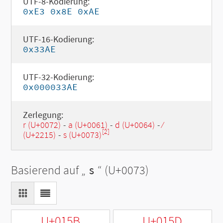
UTF-8-Kodierung:
0xE3 0x8E 0xAE
UTF-16-Kodierung:
0x33AE
UTF-32-Kodierung:
0x000033AE
Zerlegung:
r (U+0072)
-
a (U+0061)
-
d (U+0064)
-
∕
[2]
(U+2215)
-
s (U+0073)
Basierend auf „
s
“ (U+0073)
U+015B
U+015D