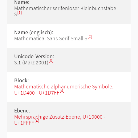
Name:
Mathematischer serifenloser Kleinbuchstabe
[1]
S
Name (englisch):
[2]
Mathematical Sans-Serif Small S
Unicode-Version:
[3]
3.1 (März 2001)
Block:
Mathematische alphanumerische Symbole,
[4]
U+1D400 - U+1D7FF
Ebene:
Mehrsprachige Zusatz-Ebene, U+10000 -
[4]
U+1FFFF