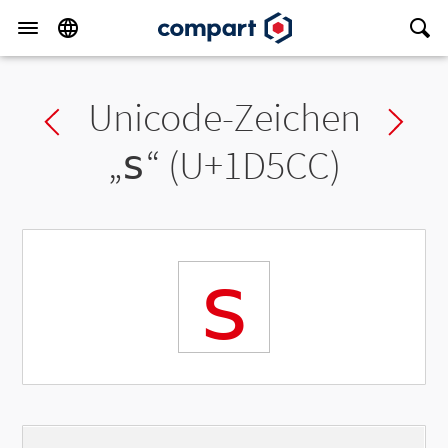
Unicode-Zeichen
Previous char
Ne
„
𝗌
“ (U+1D5CC)
𝗌