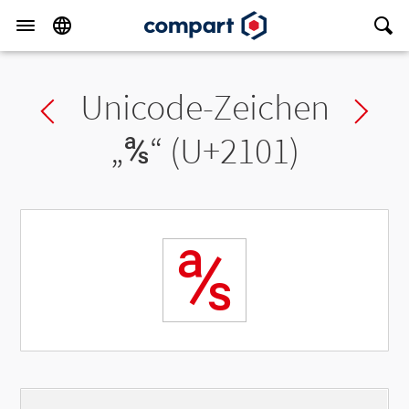
Unicode-Zeichen
Previous char
Ne
„
℁
“ (U+2101)
℁