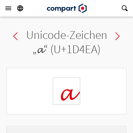
Unicode-Zeichen
Previous char
Ne
„
𝓪
“ (U+1D4EA)
𝓪