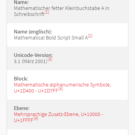
Name:
Mathematischer fetter Kleinbuchstabe A in
[1]
Schreibschrift
Name (englisch):
[2]
Mathematical Bold Script Small A
Unicode-Version:
[3]
3.1 (März 2001)
Block:
Mathematische alphanumerische Symbole,
[4]
U+1D400 - U+1D7FF
Ebene:
Mehrsprachige Zusatz-Ebene, U+10000 -
[4]
U+1FFFF