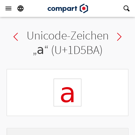
Unicode-Zeichen
Previous char
Ne
„
𝖺
“ (U+1D5BA)
𝖺