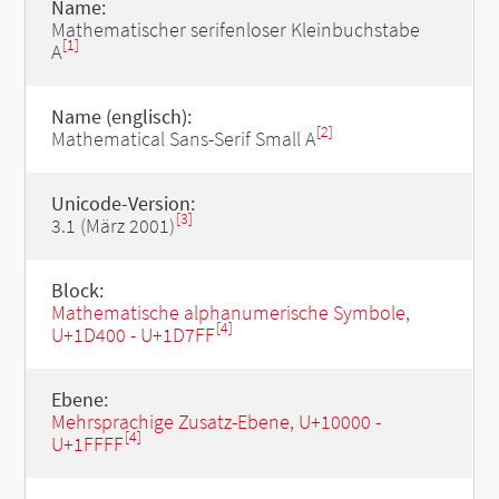
Name:
Mathematischer serifenloser Kleinbuchstabe
[1]
A
Name (englisch):
[2]
Mathematical Sans-Serif Small A
Unicode-Version:
[3]
3.1 (März 2001)
Block:
Mathematische alphanumerische Symbole,
[4]
U+1D400 - U+1D7FF
Ebene:
Mehrsprachige Zusatz-Ebene, U+10000 -
[4]
U+1FFFF