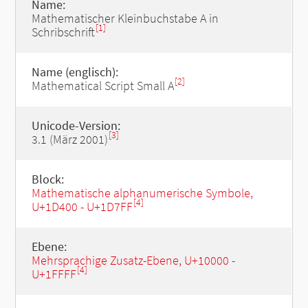
Name:
Mathematischer Kleinbuchstabe A in
[1]
Schribschrift
Name (englisch):
[2]
Mathematical Script Small A
Unicode-Version:
[3]
3.1 (März 2001)
Block:
Mathematische alphanumerische Symbole,
[4]
U+1D400 - U+1D7FF
Ebene:
Mehrsprachige Zusatz-Ebene, U+10000 -
[4]
U+1FFFF