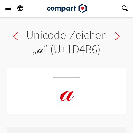
Unicode-Zeichen
Previous char
Ne
„
𝒶
“ (U+1D4B6)
𝒶