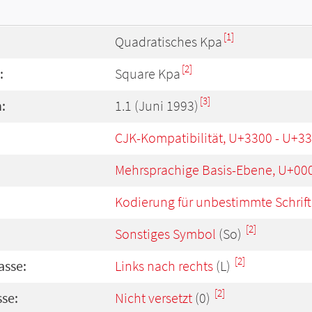
[1]
Quadratisches Kpa
[2]
:
Square Kpa
[3]
:
1.1 (Juni 1993)
CJK-Kompatibilität, U+3300 - U+3
Mehrsprachige Basis-Ebene, U+00
Kodierung für unbestimmte Schrift
[2]
Sonstiges Symbol
(So)
[2]
asse:
Links nach rechts
(L)
[2]
se:
Nicht versetzt
(0)