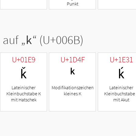
Punkt
 auf „
k
“ (U+006B)
U+01E9
U+1D4F
U+1E31
ǩ
ᵏ
ḱ
Lateinischer
Modifikationszeichen
Lateinischer
Kleinbuchstabe K
kleines K
Kleinbuchstabe
mit Hatschek
mit Akut