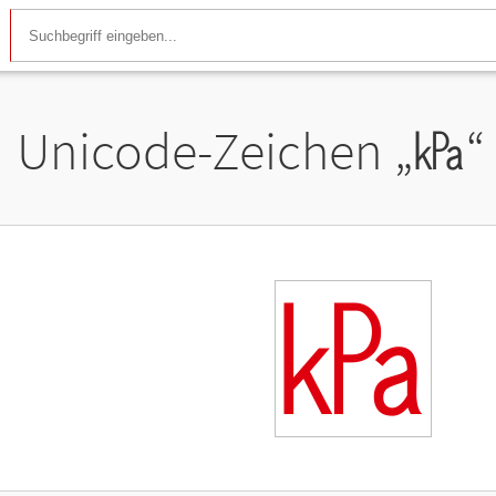
Unicode-Zeichen „
㎪
“
㎪