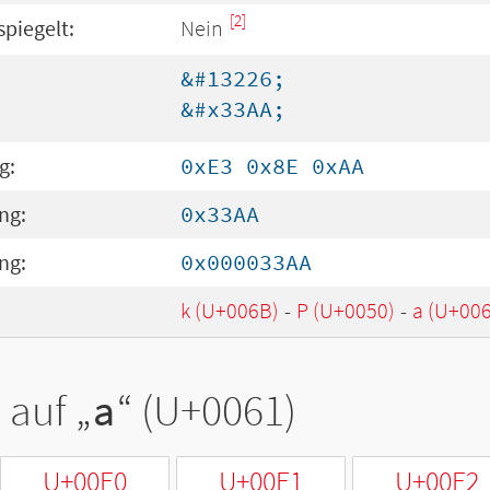
[2]
spiegelt:
Nein
&#13226;
&#x33AA;
g:
0xE3 0x8E 0xAA
ng:
0x33AA
ng:
0x000033AA
k (U+006B)
-
P (U+0050)
-
a (U+00
 auf „
a
“ (U+0061)
U+00E0
U+00E1
U+00E2