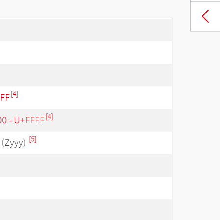
[4]
3FF
[4]
00 - U+FFFF
[5]
(Zyyy)