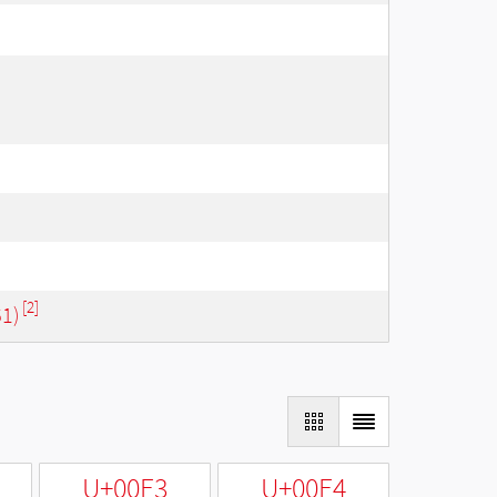
[2]
61)
U+00E3
U+00E4