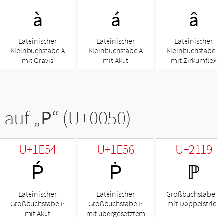
à
á
â
Lateinischer
Lateinischer
Lateinischer
Kleinbuchstabe A
Kleinbuchstabe A
Kleinbuchstabe
mit Gravis
mit Akut
mit Zirkumflex
 auf „
P
“ (U+0050)
U+1E54
U+1E56
U+2119
Ṕ
Ṗ
ℙ
Lateinischer
Lateinischer
Großbuchstabe
Großbuchstabe P
Großbuchstabe P
mit Doppelstric
mit Akut
mit übergesetztem