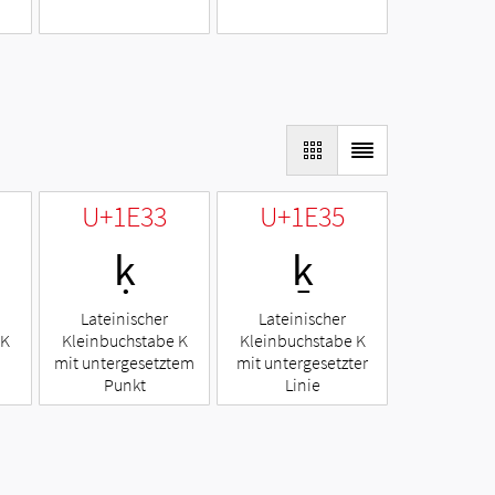
U+1E33
U+1E35
ḳ
ḵ
Lateinischer
Lateinischer
 K
Kleinbuchstabe K
Kleinbuchstabe K
mit untergesetztem
mit untergesetzter
Punkt
Linie