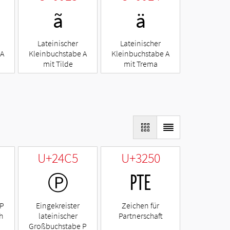
ã
ä
Lateinischer
Lateinischer
 A
Kleinbuchstabe A
Kleinbuchstabe A
mit Tilde
mit Trema
U+24C5
U+3250
Ⓟ
㉐
 P
Eingekreister
Zeichen für
h
lateinischer
Partnerschaft
Großbuchstabe P