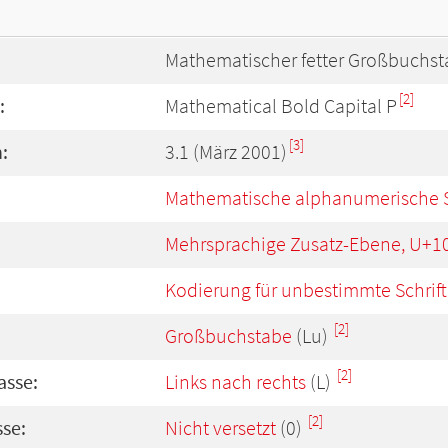
Mathematischer fetter Großbuchst
[2]
:
Mathematical Bold Capital P
[3]
:
3.1 (März 2001)
Mathematische alphanumerische 
Mehrsprachige Zusatz-Ebene, U+1
Kodierung für unbestimmte Schrift
[2]
Großbuchstabe
(Lu)
[2]
asse:
Links nach rechts
(L)
[2]
se:
Nicht versetzt
(0)