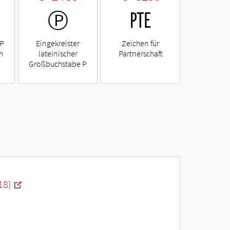
Ⓟ
㉐
 P
Eingekreister
Zeichen für
h
lateinischer
Partnerschaft
Großbuchstabe P
18)