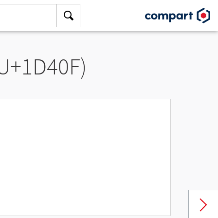
(U+1D40F)