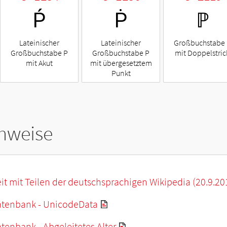
Ṕ
Ṗ
ℙ
Lateinischer
Lateinischer
Großbuchstabe
Großbuchstabe P
Großbuchstabe P
mit Doppelstric
mit Akut
mit übergesetztem
Punkt
hweise
it mit Teilen der deutschsprachigen Wikipedia (20.9.20
tenbank - UnicodeData
enbank - Abgeleitetes Alter