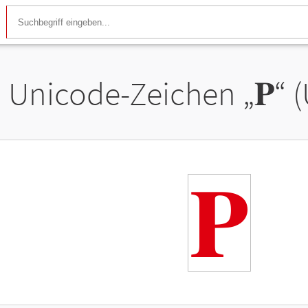
Unicode-Zeichen „
𝐏
“ 
𝐏