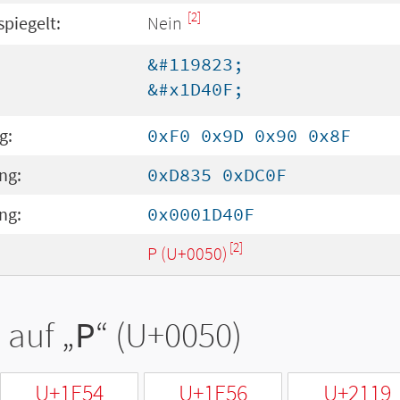
[2]
spiegelt:
Nein
&#119823;
&#x1D40F;
g:
0xF0 0x9D 0x90 0x8F
ng:
0xD835 0xDC0F
ng:
0x0001D40F
[2]
P (U+0050)
 auf „
P
“ (U+0050)
U+1E54
U+1E56
U+2119