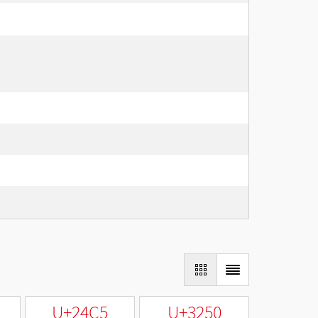
U+24C5
U+3250