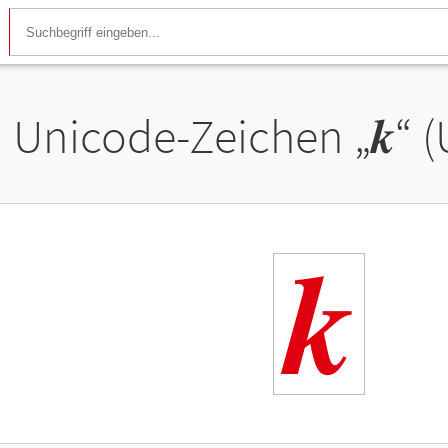
Unicode-Zeichen „
𝒌
“ 
𝒌