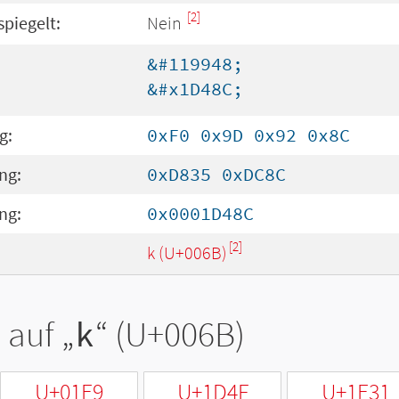
[2]
spiegelt:
Nein
&#119948;
&#x1D48C;
g:
0xF0 0x9D 0x92 0x8C
ng:
0xD835 0xDC8C
ng:
0x0001D48C
[2]
k (U+006B)
 auf „
k
“ (U+006B)
U+01E9
U+1D4F
U+1E31