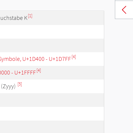
[1]
buchstabe K
[4]
Symbole, U+1D400 - U+1D7FF
[4]
0000 - U+1FFFF
[5]
(Zyyy)