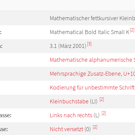
Mathematischer fettkursiver Klein
[2]
:
Mathematical Bold Italic Small K
[3]
:
3.1 (März 2001)
Mathematische alphanumerische 
Mehrsprachige Zusatz-Ebene, U+1
Kodierung für unbestimmte Schrift
[2]
Kleinbuchstabe
(Ll)
[2]
asse:
Links nach rechts
(L)
[2]
se:
Nicht versetzt
(0)