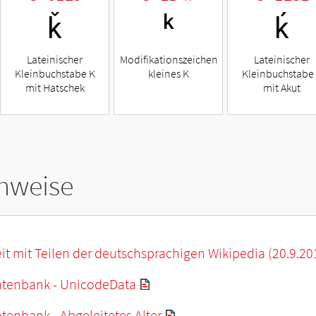
ǩ
ᵏ
ḱ
Lateinischer
Modifikationszeichen
Lateinischer
Kleinbuchstabe K
kleines K
Kleinbuchstabe
mit Hatschek
mit Akut
hweise
it mit Teilen der deutschsprachigen Wikipedia (20.9.20
tenbank - UnicodeData
enbank - Abgeleitetes Alter