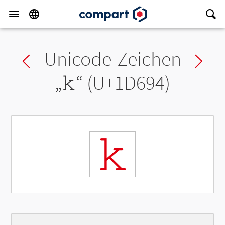
Unicode-Zeichen
Previous char
Ne
„
𝚔
“ (U+1D694)
𝚔