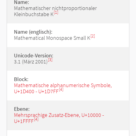
Name:
Mathematischer nichtproportionaler
[1]
Kleinbuchstabe K
Name (englisch):
[2]
Mathematical Monospace Small K
Unicode-Version:
[3]
3.1 (März 2001)
Block:
Mathematische alphanumerische Symbole,
[4]
U+1D400 - U+1D7FF
Ebene:
Mehrsprachige Zusatz-Ebene, U+10000 -
[4]
U+1FFFF