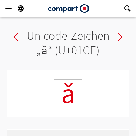
Unicode-Zeichen
Previous char
Ne
„
ǎ
“ (U+01CE)
ǎ