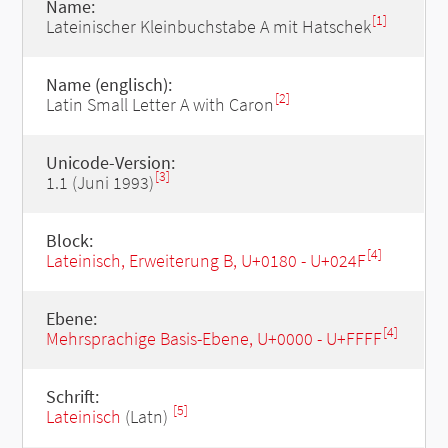
Name:
[1]
Lateinischer Kleinbuchstabe A mit Hatschek
Name (englisch):
[2]
Latin Small Letter A with Caron
Unicode-Version:
[3]
1.1 (Juni 1993)
Block:
[4]
Lateinisch, Erweiterung B, U+0180 - U+024F
Ebene:
[4]
Mehrsprachige Basis-Ebene, U+0000 - U+FFFF
Schrift:
[5]
Lateinisch
(Latn)