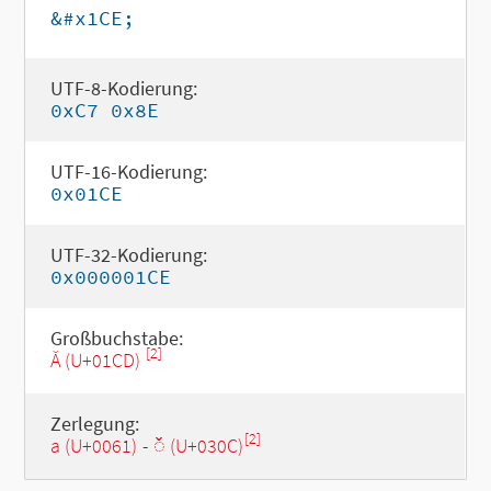
&#x1CE;
UTF-8-Kodierung:
0xC7 0x8E
UTF-16-Kodierung:
0x01CE
UTF-32-Kodierung:
0x000001CE
Großbuchstabe:
[2]
Ǎ (U+01CD)
Zerlegung:
[2]
a (U+0061)
-
◌̌ (U+030C)