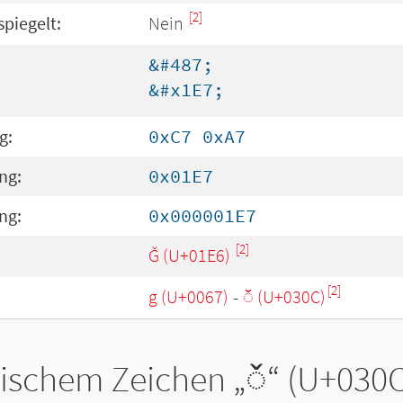
[2]
spiegelt:
Nein
&#487;
&#x1E7;
g:
0xC7 0xA7
ng:
0x01E7
ng:
0x000001E7
[2]
Ǧ (U+01E6)
[2]
g (U+0067)
-
◌̌ (U+030C)
tischem Zeichen „
◌̌
“ (U+030