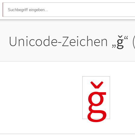
Unicode-Zeichen „
ǧ
“
ǧ