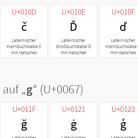
U+010D
U+010E
U+010F
č
Ď
ď
Lateinischer
Lateinischer
Lateinischer
Kleinbuchstabe C
Großbuchstabe D
Kleinbuchstabe
mit Hatschek
mit Hatschek
mit Hatschek
 auf „
g
“ (U+0067)
U+011F
U+0121
U+0123
ğ
ġ
ģ
Lateinischer
Lateinischer
Lateinischer