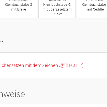
Kleinbuchstabe G
Kleinbuchstabe G
Kleinbuchstabe
mit Breve
mit übergesetztem
mit Cedille
Punkt
h
eichensätzen mit dem Zeichen „
ǧ
“ (U+01E7)
hweise