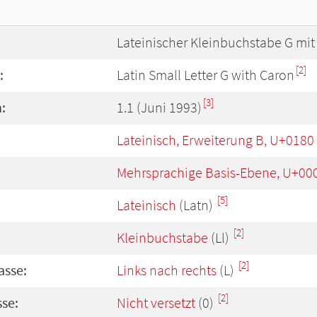
Lateinischer Kleinbuchstabe G mit
[2]
:
Latin Small Letter G with Caron
[3]
:
1.1 (Juni 1993)
Lateinisch, Erweiterung B, U+0180
Mehrsprachige Basis-Ebene, U+00
[5]
Lateinisch
(Latn)
[2]
Kleinbuchstabe
(Ll)
[2]
asse:
Links nach rechts
(L)
[2]
se:
Nicht versetzt
(0)