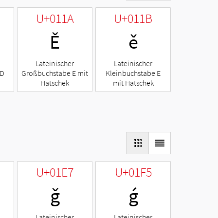
U+011A
U+011B
Ě
ě
Lateinischer
Lateinischer
 D
Großbuchstabe E mit
Kleinbuchstabe E
Hatschek
mit Hatschek
U+01E7
U+01F5
ǧ
ǵ
Lateinischer
Lateinischer