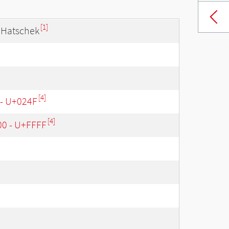
[1]
 Hatschek
[4]
 - U+024F
[4]
00 - U+FFFF