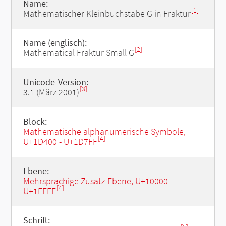
Name:
[1]
Mathematischer Kleinbuchstabe G in Fraktur
Name (englisch):
[2]
Mathematical Fraktur Small G
Unicode-Version:
[3]
3.1 (März 2001)
Block:
Mathematische alphanumerische Symbole,
[4]
U+1D400 - U+1D7FF
Ebene:
Mehrsprachige Zusatz-Ebene, U+10000 -
[4]
U+1FFFF
Schrift: