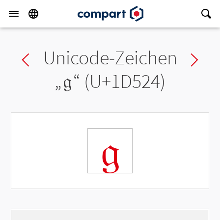
Unicode-Zeichen
Previous char
Ne
„
𝔤
“ (U+1D524)
𝔤