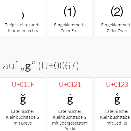
₎
⑴
⑵
Tiefgestellte runde
Eingeklammerte
Eingeklammert
Klammer rechts
Ziffer Eins
Ziffer Zwei
 auf „
g
“ (U+0067)
U+011F
U+0121
U+0123
ğ
ġ
ģ
Lateinischer
Lateinischer
Lateinischer
Kleinbuchstabe G
Kleinbuchstabe G
Kleinbuchstabe
mit Breve
mit übergesetztem
mit Cedille
Punkt