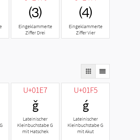
⑶
⑷
e
Eingeklammerte
Eingeklammerte
Ziffer Drei
Ziffer Vier
U+01E7
U+01F5
ǧ
ǵ
Lateinischer
Lateinischer
 G
Kleinbuchstabe G
Kleinbuchstabe G
mit Hatschek
mit Akut