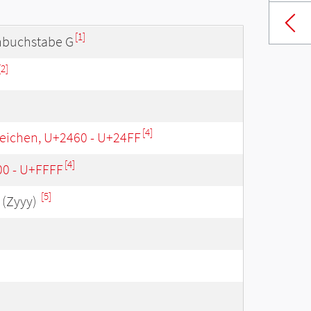
[1]
inbuchstabe G
[2]
[4]
eichen, U+2460 - U+24FF
[4]
00 - U+FFFF
[5]
(Zyyy)