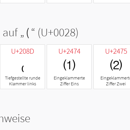
 auf „
(
“ (U+0028)
U+208D
U+2474
U+2475
₍
⑴
⑵
Tiefgestellte runde
Eingeklammerte
Eingeklammert
Klammer links
Ziffer Eins
Ziffer Zwei
hweise