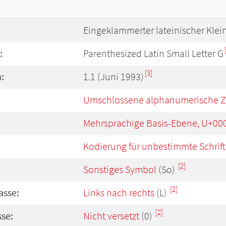
Eingeklammerter lateinischer Kle
:
Parenthesized Latin Small Letter G
[3]
:
1.1 (Juni 1993)
Umschlossene alphanumerische Z
Mehrsprachige Basis-Ebene, U+00
Kodierung für unbestimmte Schrift
[2]
Sonstiges Symbol
(So)
[2]
asse:
Links nach rechts
(L)
[2]
se:
Nicht versetzt
(0)