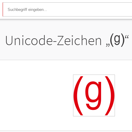
Unicode-Zeichen „
⒢
“
⒢