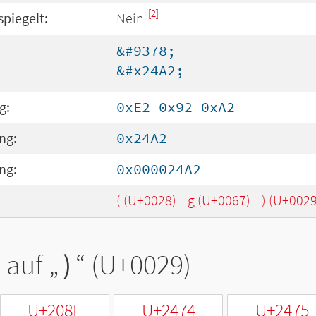
[2]
spiegelt:
Nein
&#9378;
&#x24A2;
g:
0xE2 0x92 0xA2
ng:
0x24A2
ng:
0x000024A2
( (U+0028)
-
g (U+0067)
-
) (U+0029
 auf „
)
“ (U+0029)
U+208E
U+2474
U+2475