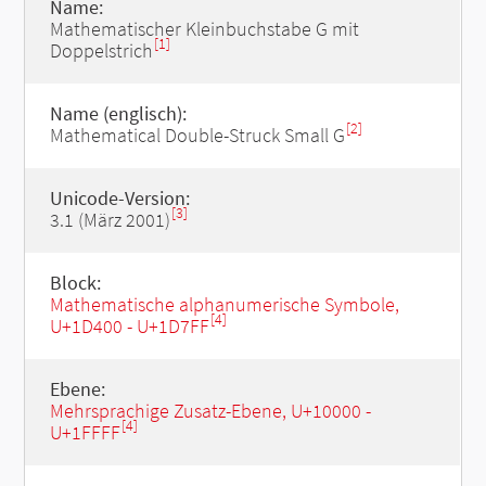
Name:
Mathematischer Kleinbuchstabe G mit
[1]
Doppelstrich
Name (englisch):
[2]
Mathematical Double-Struck Small G
Unicode-Version:
[3]
3.1 (März 2001)
Block:
Mathematische alphanumerische Symbole,
[4]
U+1D400 - U+1D7FF
Ebene:
Mehrsprachige Zusatz-Ebene, U+10000 -
[4]
U+1FFFF