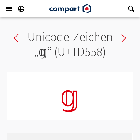
Unicode-Zeichen
Previous char
Ne
„
𝕘
“ (U+1D558)
𝕘