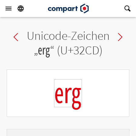
Unicode-Zeichen
Previous char
Ne
„
㋍
“ (U+32CD)
㋍