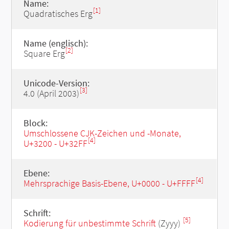
Name:
[1]
Quadratisches Erg
Name (englisch):
[2]
Square Erg
Unicode-Version:
[3]
4.0 (April 2003)
Block:
Umschlossene CJK-Zeichen und -Monate,
[4]
U+3200 - U+32FF
Ebene:
[4]
Mehrsprachige Basis-Ebene, U+0000 - U+FFFF
Schrift:
[5]
Kodierung für unbestimmte Schrift
(Zyyy)