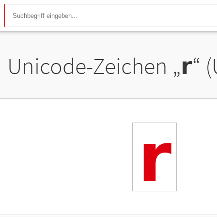
Unicode-Zeichen „
𝗿
“ 
𝗿