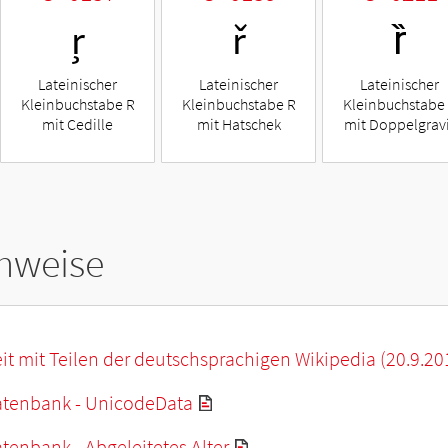
ŗ
ř
ȑ
Lateinischer
Lateinischer
Lateinischer
Kleinbuchstabe R
Kleinbuchstabe R
Kleinbuchstabe
mit Cedille
mit Hatschek
mit Doppelgrav
hweise
it mit Teilen der deutschsprachigen Wikipedia (20.9.20
tenbank - UnicodeData
enbank - Abgeleitetes Alter