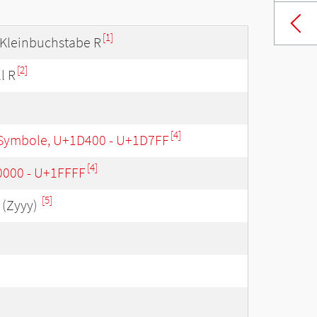
[1]
r Kleinbuchstabe R
[2]
l R
[4]
Symbole, U+1D400 - U+1D7FF
[4]
0000 - U+1FFFF
[5]
(Zyyy)