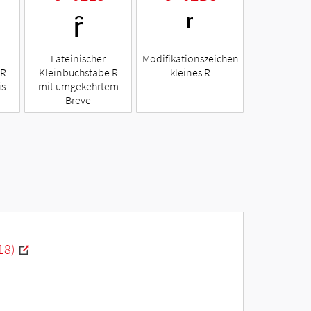
ȓ
ʳ
Lateinischer
Modifikationszeichen
 R
Kleinbuchstabe R
kleines R
is
mit umgekehrtem
Breve
18)