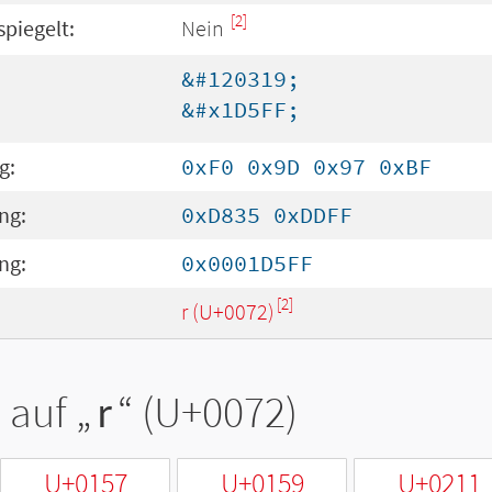
[2]
spiegelt:
Nein
&#120319;
&#x1D5FF;
g:
0xF0 0x9D 0x97 0xBF
ng:
0xD835 0xDDFF
ng:
0x0001D5FF
[2]
r (U+0072)
 auf „
r
“ (U+0072)
U+0157
U+0159
U+0211