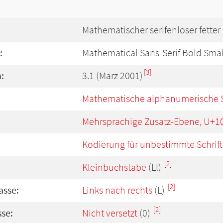
Mathematischer serifenloser fette
:
Mathematical Sans-Serif Bold Smal
[3]
:
3.1 (März 2001)
Mathematische alphanumerische 
Mehrsprachige Zusatz-Ebene, U+1
Kodierung für unbestimmte Schrift
[2]
Kleinbuchstabe
(Ll)
[2]
asse:
Links nach rechts
(L)
[2]
se:
Nicht versetzt
(0)