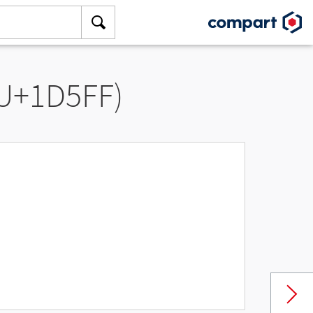
(U+1D5FF)