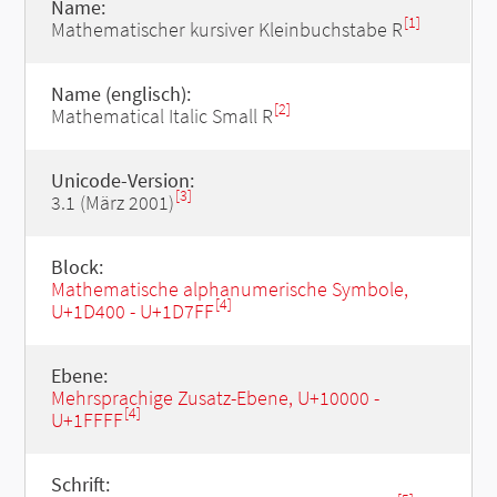
Name:
[1]
Mathematischer kursiver Kleinbuchstabe R
Name (englisch):
[2]
Mathematical Italic Small R
Unicode-Version:
[3]
3.1 (März 2001)
Block:
Mathematische alphanumerische Symbole,
[4]
U+1D400 - U+1D7FF
Ebene:
Mehrsprachige Zusatz-Ebene, U+10000 -
[4]
U+1FFFF
Schrift: