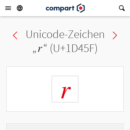
Unicode-Zeichen
Previous char
Ne
„
𝑟
“ (U+1D45F)
𝑟