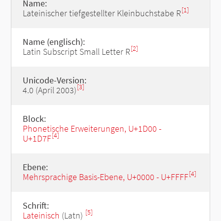
Name:
[1]
Lateinischer tiefgestellter Kleinbuchstabe R
Name (englisch):
[2]
Latin Subscript Small Letter R
Unicode-Version:
[3]
4.0 (April 2003)
Block:
Phonetische Erweiterungen, U+1D00 -
[4]
U+1D7F
Ebene:
[4]
Mehrsprachige Basis-Ebene, U+0000 - U+FFFF
Schrift:
[5]
Lateinisch
(Latn)