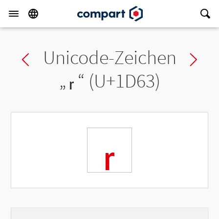
Unicode-Zeichen
Previous char
Ne
„
ᵣ
“ (U+1D63)
ᵣ