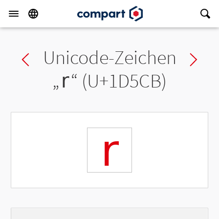
Unicode-Zeichen
Previous char
Ne
„
𝗋
“ (U+1D5CB)
𝗋