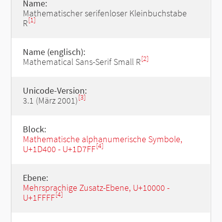
Name:
Mathematischer serifenloser Kleinbuchstabe
[1]
R
Name (englisch):
[2]
Mathematical Sans-Serif Small R
Unicode-Version:
[3]
3.1 (März 2001)
Block:
Mathematische alphanumerische Symbole,
[4]
U+1D400 - U+1D7FF
Ebene:
Mehrsprachige Zusatz-Ebene, U+10000 -
[4]
U+1FFFF