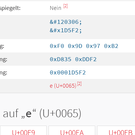
[2]
spiegelt:
Nein
&#120306;
&#x1D5F2;
g:
0xF0 0x9D 0x97 0xB2
ng:
0xD835 0xDDF2
ng:
0x0001D5F2
[2]
e (U+0065)
 auf „
e
“ (U+0065)
U+00E9
U+00EA
U+00EB