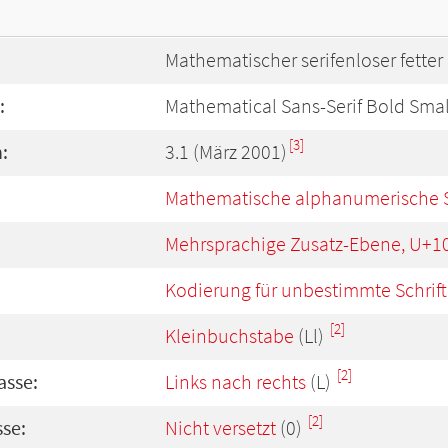
Mathematischer serifenloser fette
:
Mathematical Sans-Serif Bold Smal
[3]
:
3.1 (März 2001)
Mathematische alphanumerische 
Mehrsprachige Zusatz-Ebene, U+1
Kodierung für unbestimmte Schrift
[2]
Kleinbuchstabe
(Ll)
[2]
asse:
Links nach rechts
(L)
[2]
se:
Nicht versetzt
(0)