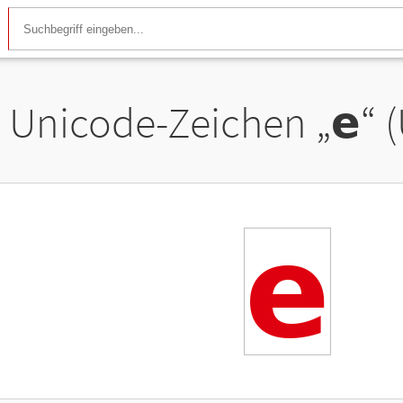
Unicode-Zeichen „
𝗲
“ 
𝗲