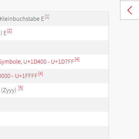
[1]
r Kleinbuchstabe E
[2]
l E
[4]
Symbole, U+1D400 - U+1D7FF
[4]
0000 - U+1FFFF
[5]
(Zyyy)