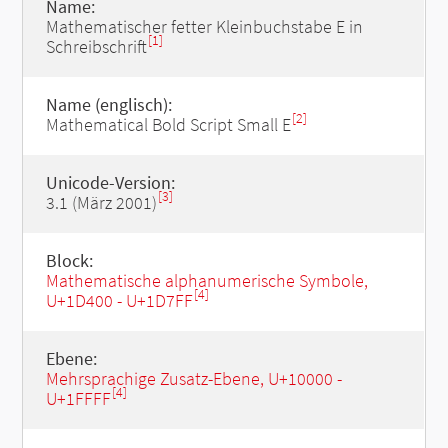
Name:
Mathematischer fetter Kleinbuchstabe E in
[1]
Schreibschrift
Name (englisch):
[2]
Mathematical Bold Script Small E
Unicode-Version:
[3]
3.1 (März 2001)
Block:
Mathematische alphanumerische Symbole,
[4]
U+1D400 - U+1D7FF
Ebene:
Mehrsprachige Zusatz-Ebene, U+10000 -
[4]
U+1FFFF