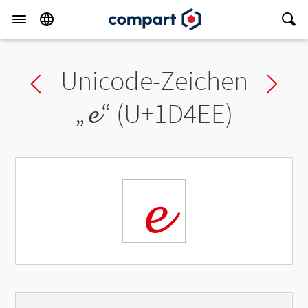
Unicode-Zeichen
Previous char
Ne
„
𝓮
“ (U+1D4EE)
𝓮