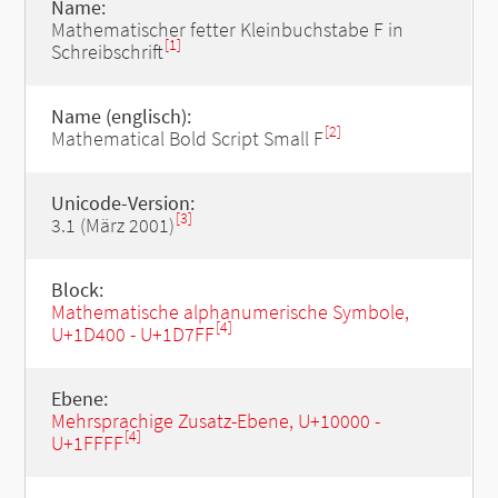
Name:
Mathematischer fetter Kleinbuchstabe F in
[1]
Schreibschrift
Name (englisch):
[2]
Mathematical Bold Script Small F
Unicode-Version:
[3]
3.1 (März 2001)
Block:
Mathematische alphanumerische Symbole,
[4]
U+1D400 - U+1D7FF
Ebene:
Mehrsprachige Zusatz-Ebene, U+10000 -
[4]
U+1FFFF