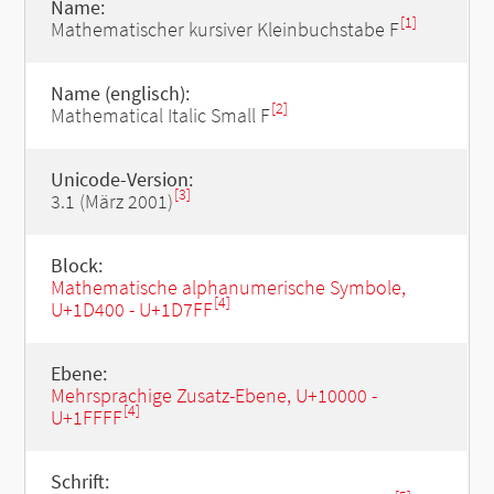
Name:
[1]
Mathematischer kursiver Kleinbuchstabe F
Name (englisch):
[2]
Mathematical Italic Small F
Unicode-Version:
[3]
3.1 (März 2001)
Block:
Mathematische alphanumerische Symbole,
[4]
U+1D400 - U+1D7FF
Ebene:
Mehrsprachige Zusatz-Ebene, U+10000 -
[4]
U+1FFFF
Schrift: