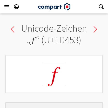
Unicode-Zeichen
Previous char
Ne
„
𝑓
“ (U+1D453)
𝑓