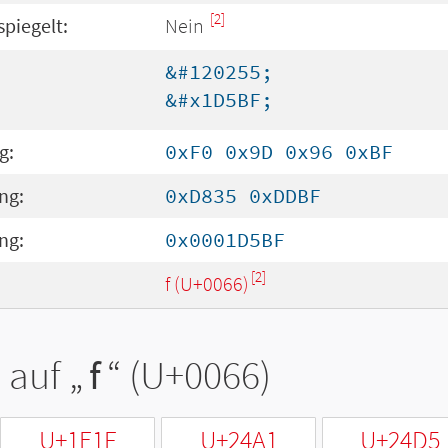
[2]
spiegelt:
Nein
&#120255;
&#x1D5BF;
g:
0xF0 0x9D 0x96 0xBF
ng:
0xD835 0xDDBF
ng:
0x0001D5BF
[2]
f (U+0066)
 auf „
f
“ (U+0066)
U+1E1F
U+24A1
U+24D5