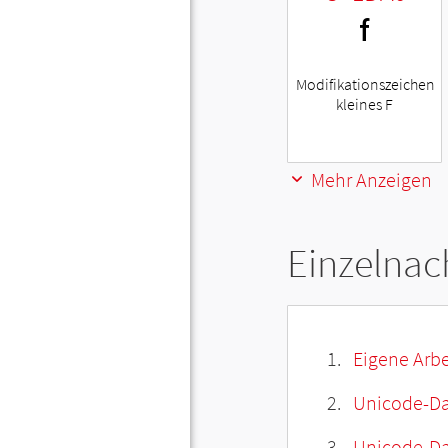
ᶠ
Modifikationszeichen
kleines F
Mehr Anzeigen
Einzelnac
Eigene Arbe
Unicode-Da
Unicode-Dat