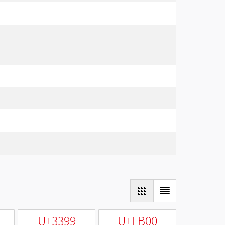
U+3399
U+FB00