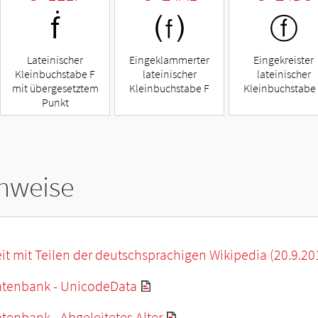
ḟ
⒡
ⓕ
Lateinischer
Eingeklammerter
Eingekreister
Kleinbuchstabe F
lateinischer
lateinischer
mit übergesetztem
Kleinbuchstabe F
Kleinbuchstabe
Punkt
hweise
it mit Teilen der deutschsprachigen Wikipedia (20.9.20
tenbank - UnicodeData
enbank - Abgeleitetes Alter