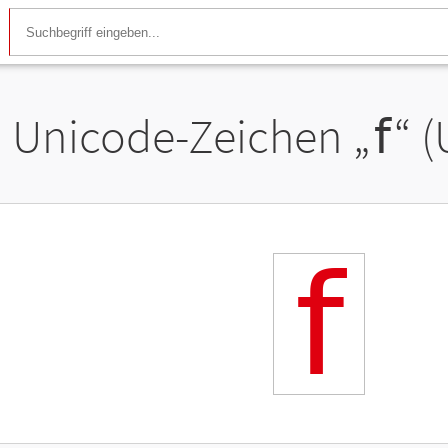
Unicode-Zeichen „
𝖿
“ 
𝖿