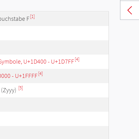
[1]
nbuchstabe F
[4]
Symbole, U+1D400 - U+1D7FF
[4]
0000 - U+1FFFF
[5]
(Zyyy)