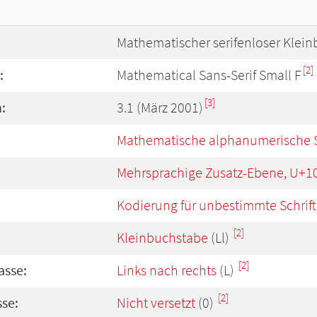
Mathematischer serifenloser Klei
[2]
:
Mathematical Sans-Serif Small F
[3]
:
3.1 (März 2001)
Mathematische alphanumerische 
Mehrsprachige Zusatz-Ebene, U+1
Kodierung für unbestimmte Schrift
[2]
Kleinbuchstabe
(Ll)
[2]
asse:
Links nach rechts
(L)
[2]
se:
Nicht versetzt
(0)