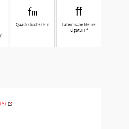
㎙
ﬀ
Quadratisches Fm
Lateinische kleine
Ligatur Ff
 F
18)