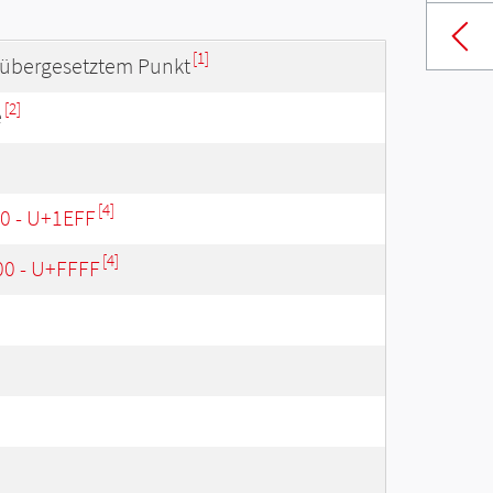
[1]
t übergesetztem Punkt
[2]
e
[4]
00 - U+1EFF
[4]
00 - U+FFFF