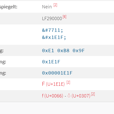
[2]
spiegelt:
Nein
[6]
LF290000
&#7711;
&#x1E1F;
g:
0xE1 0xB8 0x9F
ng:
0x1E1F
ng:
0x00001E1F
[2]
Ḟ (U+1E1E)
[2]
f (U+0066)
-
◌̇ (U+0307)