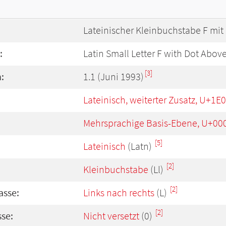
Lateinischer Kleinbuchstabe F mi
:
Latin Small Letter F with Dot Abov
[3]
:
1.1 (Juni 1993)
Lateinisch, weiterter Zusatz, U+1E
Mehrsprachige Basis-Ebene, U+00
[5]
Lateinisch
(Latn)
[2]
Kleinbuchstabe
(Ll)
[2]
asse:
Links nach rechts
(L)
[2]
se:
Nicht versetzt
(0)