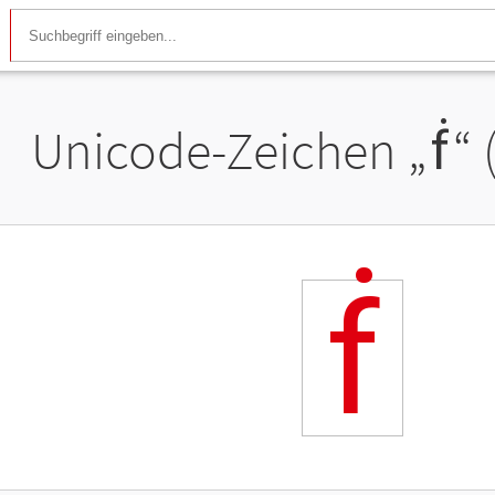
Unicode-Zeichen „
ḟ
“
ḟ