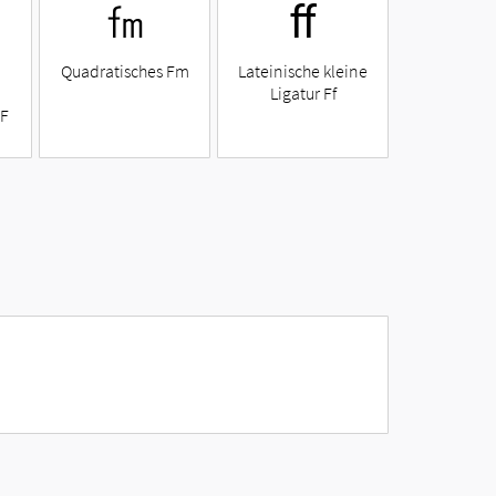
㎙
ﬀ
Quadratisches Fm
Lateinische kleine
Ligatur Ff
 F