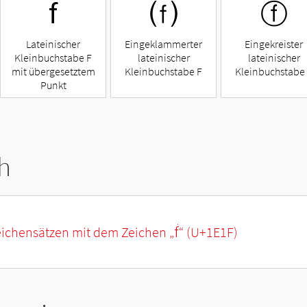
ḟ
⒡
ⓕ
Lateinischer
Eingeklammerter
Eingekreister
Kleinbuchstabe F
lateinischer
lateinischer
mit übergesetztem
Kleinbuchstabe F
Kleinbuchstabe
Punkt
h
eichensätzen mit dem Zeichen „
ḟ
“ (U+1E1F)