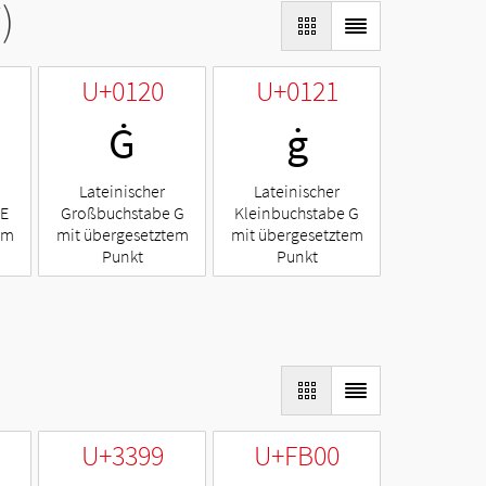
)
U+0120
U+0121
Ġ
ġ
Lateinischer
Lateinischer
 E
Großbuchstabe G
Kleinbuchstabe G
em
mit übergesetztem
mit übergesetztem
Punkt
Punkt
U+3399
U+FB00