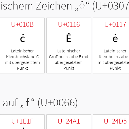
tischem Zeichen „
◌̇
“ (U+0307
U+010B
U+0116
U+0117
ċ
Ė
ė
Lateinischer
Lateinischer
Lateinischer
Kleinbuchstabe C
Großbuchstabe E mit
Kleinbuchstabe
mit übergesetztem
übergesetztem
mit übergesetzt
Punkt
Punkt
Punkt
 auf „
f
“ (U+0066)
U+1E1F
U+24A1
U+24D5