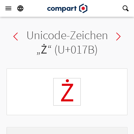
Unicode-Zeichen
Previous char
Ne
„
Ż
“ (U+017B)
Ż