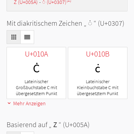
[2]
Z (U+005A)
-
◌̇ (U+0307)
Mit diakritischem Zeichen „
◌̇
“ (U+0307)
U+010A
U+010B
Ċ
ċ
Lateinischer
Lateinischer
Großbuchstabe C mit
Kleinbuchstabe C mit
übergesetztem Punkt
übergesetztem Punkt
Mehr Anzeigen
Basierend auf „
Z
“ (U+005A)