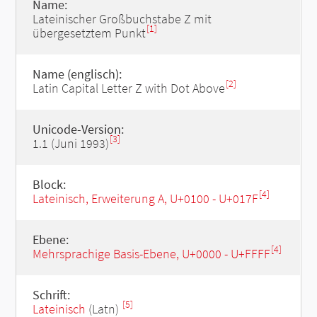
Name:
Lateinischer Großbuchstabe Z mit
[1]
übergesetztem Punkt
Name (englisch):
[2]
Latin Capital Letter Z with Dot Above
Unicode-Version:
[3]
1.1 (Juni 1993)
Block:
[4]
Lateinisch, Erweiterung A, U+0100 - U+017F
Ebene:
[4]
Mehrsprachige Basis-Ebene, U+0000 - U+FFFF
Schrift:
[5]
Lateinisch
(Latn)