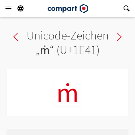
Unicode-Zeichen
Previous char
Ne
„
ṁ
“ (U+1E41)
ṁ