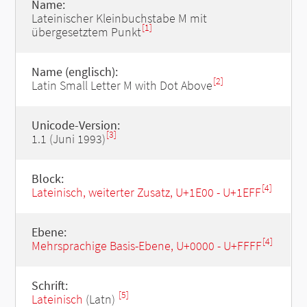
Name:
Lateinischer Kleinbuchstabe M mit
[1]
übergesetztem Punkt
Name (englisch):
[2]
Latin Small Letter M with Dot Above
Unicode-Version:
[3]
1.1 (Juni 1993)
Block:
[4]
Lateinisch, weiterter Zusatz, U+1E00 - U+1EFF
Ebene:
[4]
Mehrsprachige Basis-Ebene, U+0000 - U+FFFF
Schrift:
[5]
Lateinisch
(Latn)