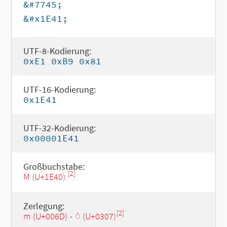
&#7745;
&#x1E41;
UTF-8-Kodierung:
0xE1 0xB9 0x81
UTF-16-Kodierung:
0x1E41
UTF-32-Kodierung:
0x00001E41
Großbuchstabe:
[2]
Ṁ (U+1E40)
Zerlegung:
[2]
m (U+006D)
-
◌̇ (U+0307)