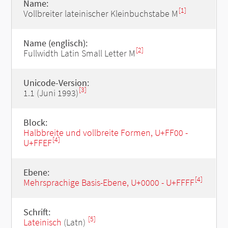
Name:
[1]
Vollbreiter lateinischer Kleinbuchstabe M
Name (englisch):
[2]
Fullwidth Latin Small Letter M
Unicode-Version:
[3]
1.1 (Juni 1993)
Block:
Halbbreite und vollbreite Formen, U+FF00 -
[4]
U+FFEF
Ebene:
[4]
Mehrsprachige Basis-Ebene, U+0000 - U+FFFF
Schrift:
[5]
Lateinisch
(Latn)