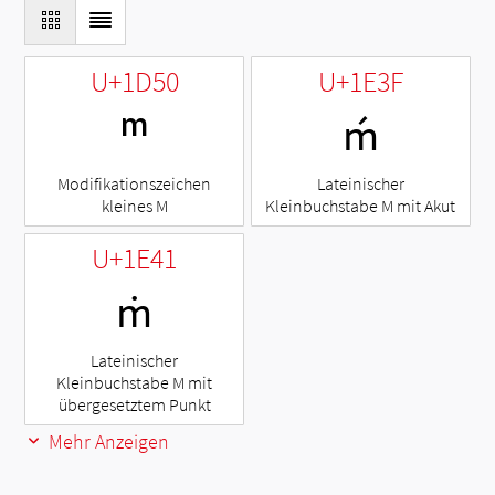
U+1D50
U+1E3F
ᵐ
ḿ
Modifikationszeichen
Lateinischer
kleines M
Kleinbuchstabe M mit Akut
U+1E41
ṁ
Lateinischer
Kleinbuchstabe M mit
übergesetztem Punkt
Mehr Anzeigen