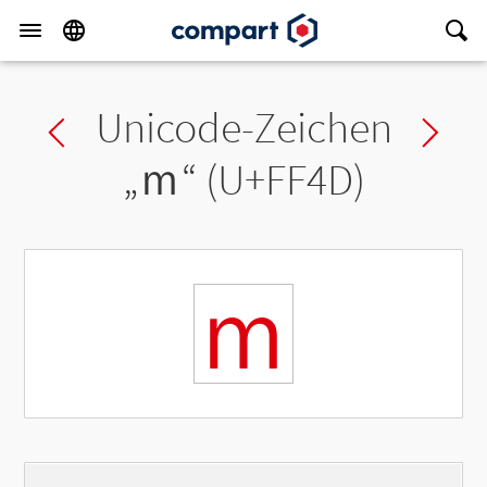
Unicode-Zeichen
Previous char
Ne
„
ｍ
“ (U+FF4D)
ｍ