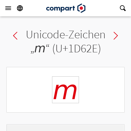
Unicode-Zeichen
Previous char
Ne
„
𝘮
“ (U+1D62E)
𝘮