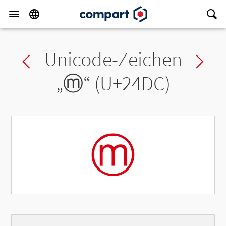
Unicode-Zeichen
Previous char
Ne
„
ⓜ
“ (U+24DC)
ⓜ