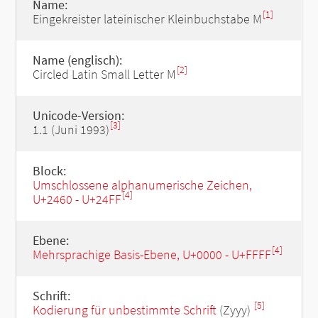
Name:
[1]
Eingekreister lateinischer Kleinbuchstabe M
Name (englisch):
[2]
Circled Latin Small Letter M
Unicode-Version:
[3]
1.1 (Juni 1993)
Block:
Umschlossene alphanumerische Zeichen,
[4]
U+2460 - U+24FF
Ebene:
[4]
Mehrsprachige Basis-Ebene, U+0000 - U+FFFF
Schrift:
[5]
Kodierung für unbestimmte Schrift
(Zyyy)