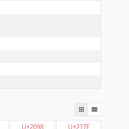
U+2098
U+217F