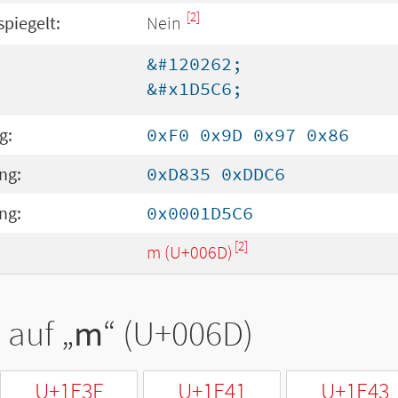
[2]
spiegelt:
Nein
&#120262;
&#x1D5C6;
g:
0xF0 0x9D 0x97 0x86
ng:
0xD835 0xDDC6
ng:
0x0001D5C6
[2]
m (U+006D)
 auf „
m
“ (U+006D)
U+1E3F
U+1E41
U+1E43