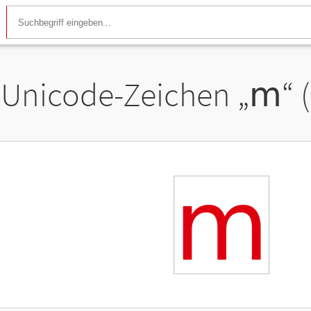
Unicode-Zeichen „
𝗆
“ 
𝗆