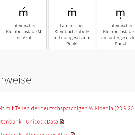
ḿ
ṁ
ṃ
Lateinischer
Lateinischer
Lateinischer
Kleinbuchstabe M
Kleinbuchstabe M
Kleinbuchstabe
mit Akut
mit übergesetztem
mit untergesetz
Punkt
Punkt
hweise
it mit Teilen der deutschsprachigen Wikipedia (20.9.20
tenbank - UnicodeData
enbank - Abgeleitetes Alter