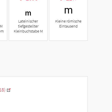
ₘ
ⅿ
Lateinischer
Kleine römische
 M
tiefgestellter
Eintausend
tem
Kleinbuchstabe M
18)