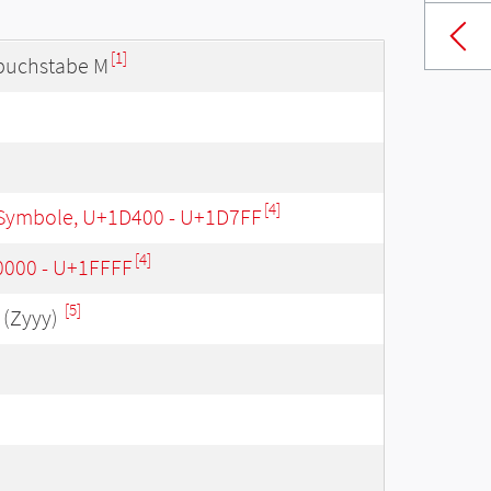
[1]
nbuchstabe M
[4]
Symbole, U+1D400 - U+1D7FF
[4]
0000 - U+1FFFF
[5]
(Zyyy)