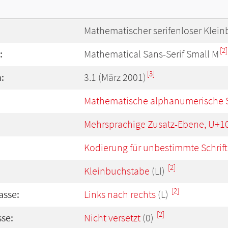
Mathematischer serifenloser Klei
[2]
:
Mathematical Sans-Serif Small M
[3]
:
3.1 (März 2001)
Mathematische alphanumerische 
Mehrsprachige Zusatz-Ebene, U+1
Kodierung für unbestimmte Schrift
[2]
Kleinbuchstabe
(Ll)
[2]
asse:
Links nach rechts
(L)
[2]
se:
Nicht versetzt
(0)