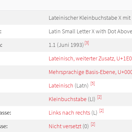
Lateinischer Kleinbuchstabe X mi
:
Latin Small Letter X with Dot Abov
[3]
:
1.1 (Juni 1993)
Lateinisch, weiterter Zusatz, U+1E
Mehrsprachige Basis-Ebene, U+00
[5]
Lateinisch
(Latn)
[2]
Kleinbuchstabe
(Ll)
[2]
asse:
Links nach rechts
(L)
[2]
se:
Nicht versetzt
(0)