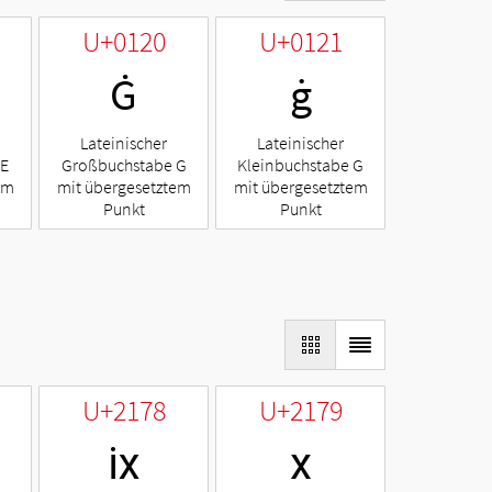
U+0120
U+0121
Ġ
ġ
Lateinischer
Lateinischer
 E
Großbuchstabe G
Kleinbuchstabe G
em
mit übergesetztem
mit übergesetztem
Punkt
Punkt
U+2178
U+2179
ⅸ
ⅹ