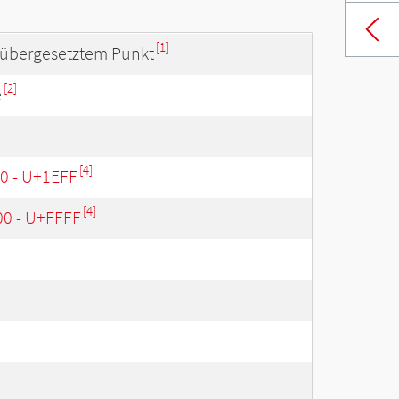
[1]
t übergesetztem Punkt
[2]
e
[4]
00 - U+1EFF
[4]
00 - U+FFFF