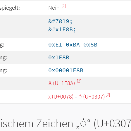
[2]
spiegelt:
Nein
&#7819;
&#x1E8B;
g:
0xE1 0xBA 0x8B
ng:
0x1E8B
ng:
0x00001E8B
[2]
Ẋ (U+1E8A)
[2]
x (U+0078)
-
◌̇ (U+0307)
tischem Zeichen „
◌̇
“ (U+0307