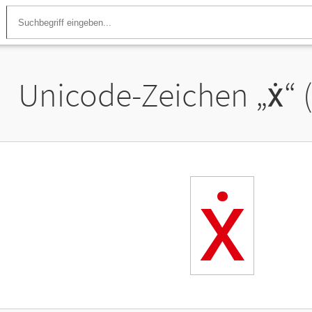
Unicode-Zeichen „
ẋ
“
ẋ