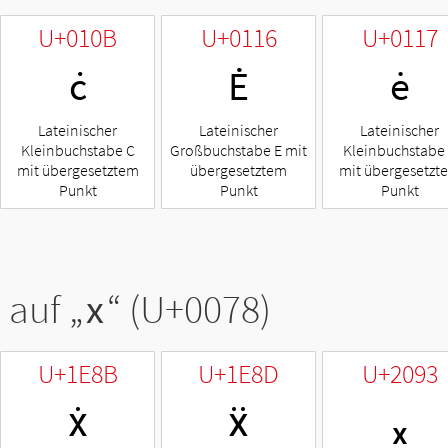
U+010B
U+0116
U+0117
ċ
Ė
ė
Lateinischer
Lateinischer
Lateinischer
Kleinbuchstabe C
Großbuchstabe E mit
Kleinbuchstabe
mit übergesetztem
übergesetztem
mit übergesetzt
Punkt
Punkt
Punkt
 auf „
x
“ (U+0078)
U+1E8B
U+1E8D
U+2093
ẋ
ẍ
ₓ