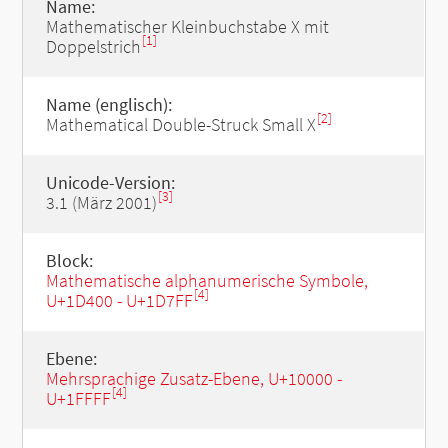
Name:
Mathematischer Kleinbuchstabe X mit
[1]
Doppelstrich
Name (englisch):
[2]
Mathematical Double-Struck Small X
Unicode-Version:
[3]
3.1 (März 2001)
Block:
Mathematische alphanumerische Symbole,
[4]
U+1D400 - U+1D7FF
Ebene:
Mehrsprachige Zusatz-Ebene, U+10000 -
[4]
U+1FFFF