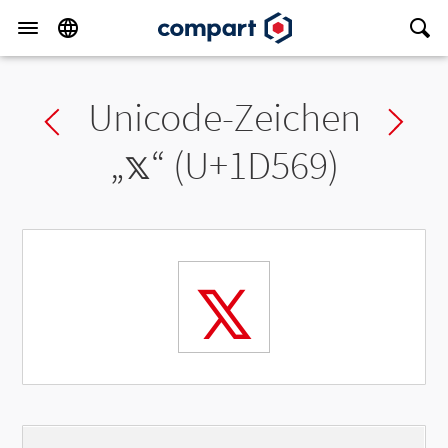
Unicode-Zeichen
Previous char
Ne
„
𝕩
“ (U+1D569)
𝕩