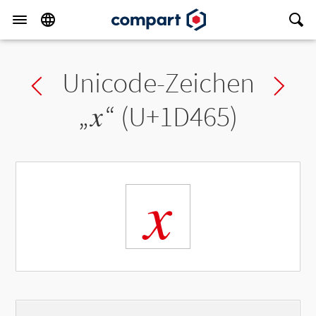
Unicode-Zeichen
Previous char
Ne
„
𝑥
“ (U+1D465)
𝑥