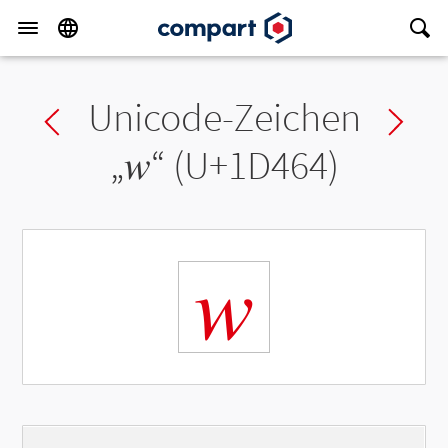
Unicode-Zeichen
Previous char
Ne
„
𝑤
“ (U+1D464)
𝑤