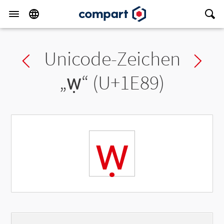
Unicode-Zeichen
Previous char
Ne
„
ẉ
“ (U+1E89)
ẉ