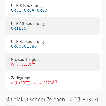
UTF-8-Kodierung:
0xE1 0xBA 0x89
UTF-16-Kodierung:
0x1E89
UTF-32-Kodierung:
0x00001E89
Großbuchstabe:
[2]
Ẉ (U+1E88)
Zerlegung:
[2]
w (U+0077)
-
◌̣ (U+0323)
Mit diakritischem Zeichen „
◌̣
“ (U+0323)