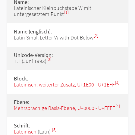
Name:
Lateinischer Kleinbuchstabe W mit
[1]
untergesetztem Punkt
Name (englisch):
[2]
Latin Small Letter W with Dot Below
Unicode-Version:
[3]
1.1 (Juni 1993)
Block:
[4]
Lateinisch, weiterter Zusatz, U+1E00 - U+1EFF
Ebene:
[4]
Mehrsprachige Basis-Ebene, U+0000 - U+FFFF
Schrift:
[5]
Lateinisch
(Latn)