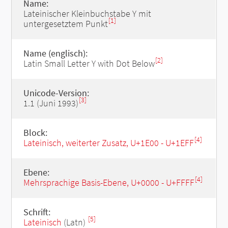
Name:
Lateinischer Kleinbuchstabe Y mit
[1]
untergesetztem Punkt
Name (englisch):
[2]
Latin Small Letter Y with Dot Below
Unicode-Version:
[3]
1.1 (Juni 1993)
Block:
[4]
Lateinisch, weiterter Zusatz, U+1E00 - U+1EFF
Ebene:
[4]
Mehrsprachige Basis-Ebene, U+0000 - U+FFFF
Schrift:
[5]
Lateinisch
(Latn)