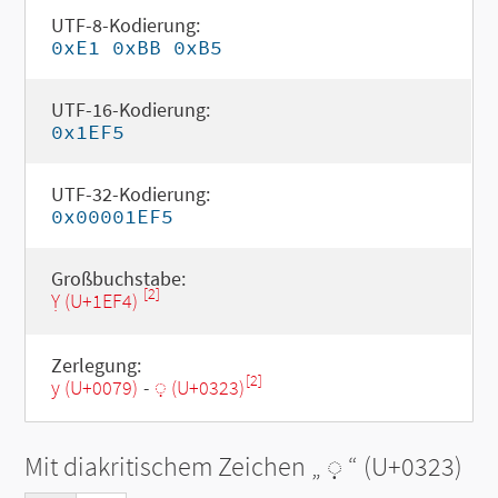
UTF-8-Kodierung:
0xE1 0xBB 0xB5
UTF-16-Kodierung:
0x1EF5
UTF-32-Kodierung:
0x00001EF5
Großbuchstabe:
[2]
Ỵ (U+1EF4)
Zerlegung:
[2]
y (U+0079)
-
◌̣ (U+0323)
Mit diakritischem Zeichen „
◌̣
“ (U+0323)