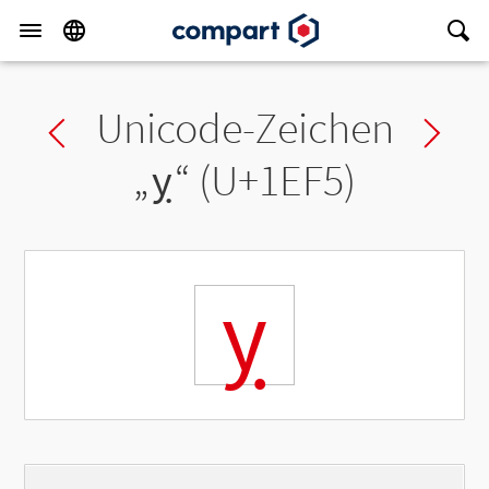
Unicode-Zeichen
Previous char
Ne
„
ỵ
“ (U+1EF5)
ỵ