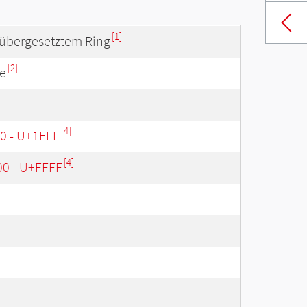
[1]
 übergesetztem Ring
[2]
ve
[4]
00 - U+1EFF
[4]
00 - U+FFFF