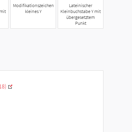
Modifikationszeichen
Lateinischer
mit
kleines Y
Kleinbuchstabe Y mit
übergesetztem
Punkt
18)