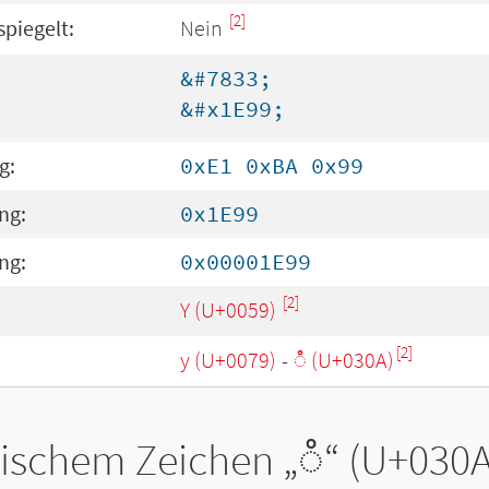
[2]
spiegelt:
Nein
&#7833;
&#x1E99;
g:
0xE1 0xBA 0x99
ng:
0x1E99
ng:
0x00001E99
[2]
Y (U+0059)
[2]
y (U+0079)
-
◌̊ (U+030A)
tischem Zeichen „
◌̊
“ (U+030A