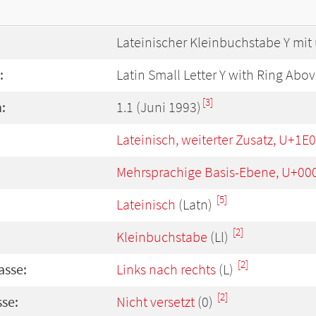
Lateinischer Kleinbuchstabe Y mit
:
Latin Small Letter Y with Ring Abo
[3]
:
1.1 (Juni 1993)
Lateinisch, weiterter Zusatz, U+1E
Mehrsprachige Basis-Ebene, U+00
[5]
Lateinisch
(Latn)
[2]
Kleinbuchstabe
(Ll)
[2]
asse:
Links nach rechts
(L)
[2]
se:
Nicht versetzt
(0)