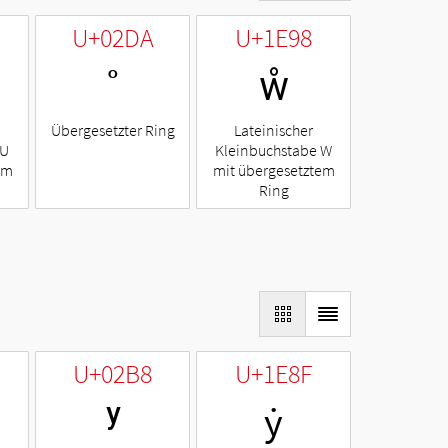
U+02DA
U+1E98
˚
ẘ
Übergesetzter Ring
Lateinischer
 U
Kleinbuchstabe W
em
mit übergesetztem
Ring
U+02B8
U+1E8F
ʸ
ẏ