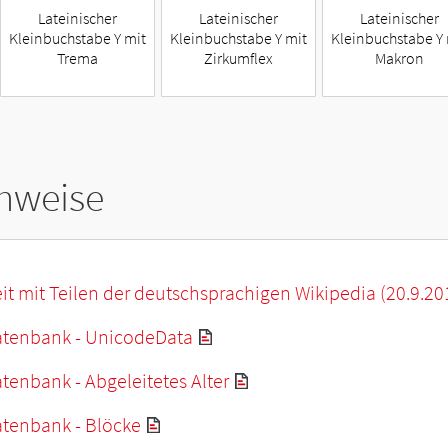
Lateinischer
Lateinischer
Lateinischer
Kleinbuchstabe Y mit
Kleinbuchstabe Y mit
Kleinbuchstabe Y 
Trema
Zirkumflex
Makron
hweise
it mit Teilen der deutschsprachigen Wikipedia (20.9.20
tenbank - UnicodeData
enbank - Abgeleitetes Alter
tenbank - Blöcke