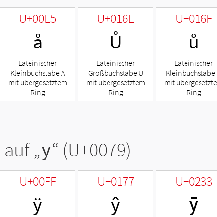
U+00E5
U+016E
U+016F
å
Ů
ů
Lateinischer
Lateinischer
Lateinischer
Kleinbuchstabe A
Großbuchstabe U
Kleinbuchstabe
mit übergesetztem
mit übergesetztem
mit übergesetzt
Ring
Ring
Ring
 auf „
y
“ (U+0079)
U+00FF
U+0177
U+0233
ÿ
ŷ
ȳ