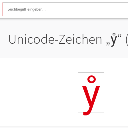
Unicode-Zeichen „
ẙ
“
ẙ