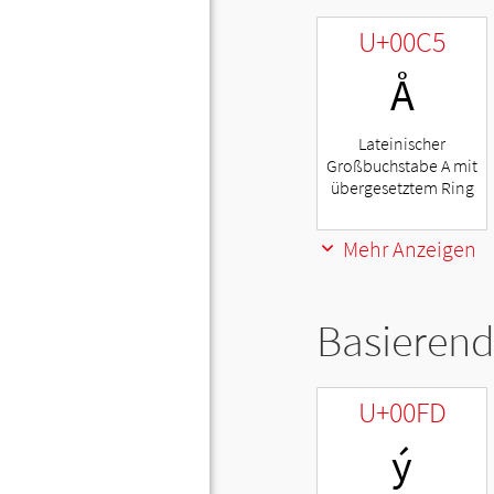
U+00C5
Å
Lateinischer
Großbuchstabe A mit
übergesetztem Ring
Mehr Anzeigen
Basierend
U+00FD
ý