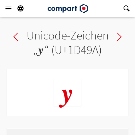
Unicode-Zeichen
Previous char
Ne
„
𝒚
“ (U+1D49A)
𝒚