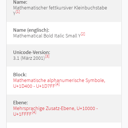
Name:
Mathematischer fettkursiver Kleinbuchstabe
[1]
Y
Name (englisch):
[2]
Mathematical Bold Italic Small Y
Unicode-Version:
[3]
3.1 (März 2001)
Block:
Mathematische alphanumerische Symbole,
[4]
U+1D400 - U+1D7FF
Ebene:
Mehrsprachige Zusatz-Ebene, U+10000 -
[4]
U+1FFFF