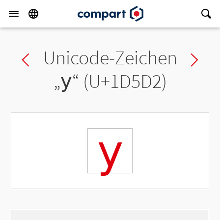
Unicode-Zeichen
Previous char
Ne
„
𝗒
“ (U+1D5D2)
𝗒