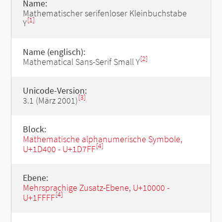
Name:
Mathematischer serifenloser Kleinbuchstabe
[1]
Y
Name (englisch):
[2]
Mathematical Sans-Serif Small Y
Unicode-Version:
[3]
3.1 (März 2001)
Block:
Mathematische alphanumerische Symbole,
[4]
U+1D400 - U+1D7FF
Ebene:
Mehrsprachige Zusatz-Ebene, U+10000 -
[4]
U+1FFFF