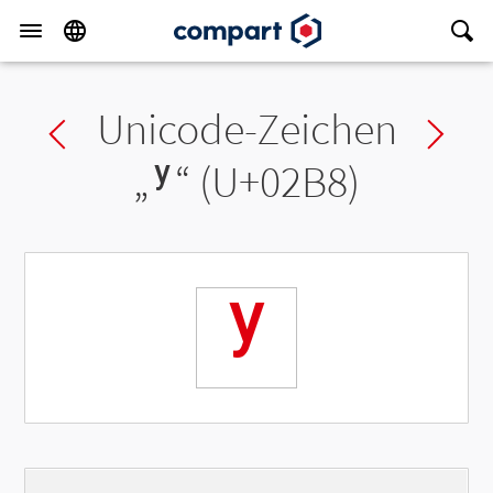
Unicode-Zeichen
Previous char
Ne
„
ʸ
“ (U+02B8)
ʸ