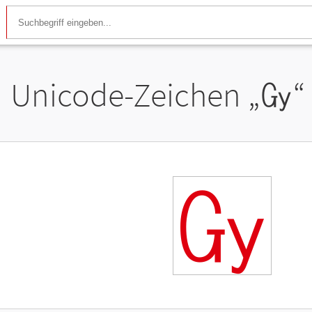
Unicode-Zeichen „
㏉
“
㏉