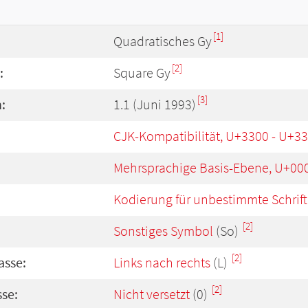
[1]
Quadratisches Gy
[2]
:
Square Gy
[3]
:
1.1 (Juni 1993)
CJK-Kompatibilität, U+3300 - U+3
Mehrsprachige Basis-Ebene, U+00
Kodierung für unbestimmte Schrift
[2]
Sonstiges Symbol
(So)
[2]
asse:
Links nach rechts
(L)
[2]
se:
Nicht versetzt
(0)