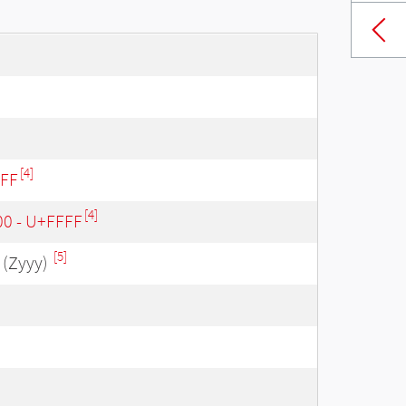
[4]
3FF
[4]
00 - U+FFFF
[5]
(Zyyy)