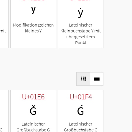
ʸ
ẏ
Modifikationszeichen
Lateinischer
mit
kleines Y
Kleinbuchstabe Y mit
übergesetztem
Punkt
U+01E6
U+01F4
Ǧ
Ǵ
Lateinischer
Lateinischer
 G
Großbuchstabe G
Großbuchstabe G