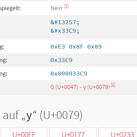
[2]
spiegelt:
Nein
&#13257;
&#x33C9;
g:
0xE3 0x8F 0x89
ng:
0x33C9
ng:
0x000033C9
[2]
G (U+0047)
-
y (U+0079)
 auf „
y
“ (U+0079)
U+00FF
U+0177
U+0233