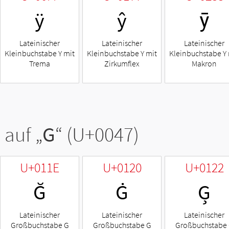
ÿ
ŷ
ȳ
Lateinischer
Lateinischer
Lateinischer
Kleinbuchstabe Y mit
Kleinbuchstabe Y mit
Kleinbuchstabe Y 
Trema
Zirkumflex
Makron
 auf „
G
“ (U+0047)
U+011E
U+0120
U+0122
Ğ
Ġ
Ģ
Lateinischer
Lateinischer
Lateinischer
Großbuchstabe G
Großbuchstabe G
Großbuchstabe