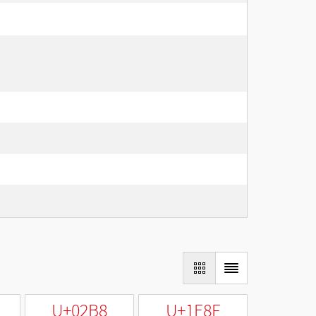
U+02B8
U+1E8F