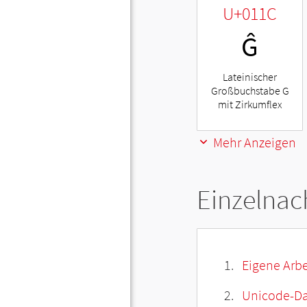
U+011C
Ĝ
Lateinischer
Großbuchstabe G
mit Zirkumflex
Mehr Anzeigen
Einzelnac
Eigene Arbe
Unicode-Da