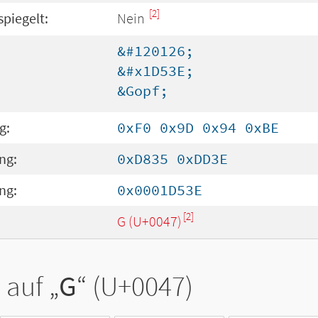
[2]
spiegelt:
Nein
&#120126;
&#x1D53E;
&Gopf;
g:
0xF0 0x9D 0x94 0xBE
ng:
0xD835 0xDD3E
ng:
0x0001D53E
[2]
G (U+0047)
 auf „
G
“ (U+0047)