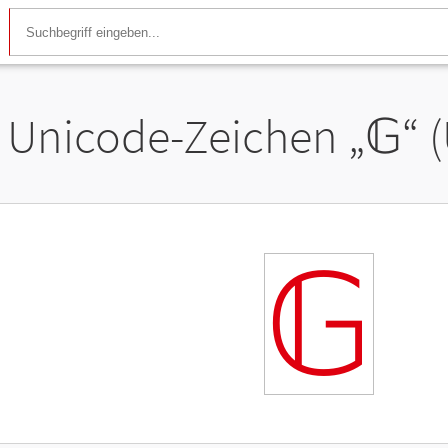
Unicode-Zeichen „
𝔾
“ 
𝔾