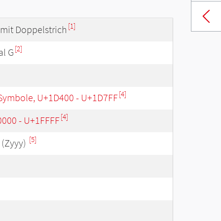
[1]
mit Doppelstrich
[2]
al G
[4]
Symbole, U+1D400 - U+1D7FF
[4]
0000 - U+1FFFF
[5]
(Zyyy)