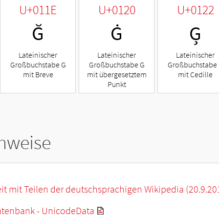
U+011E
U+0120
U+0122
Ğ
Ġ
Ģ
Lateinischer
Lateinischer
Lateinischer
Großbuchstabe G
Großbuchstabe G
Großbuchstabe
mit Breve
mit übergesetztem
mit Cedille
Punkt
hweise
it mit Teilen der deutschsprachigen Wikipedia (20.9.20
tenbank - UnicodeData